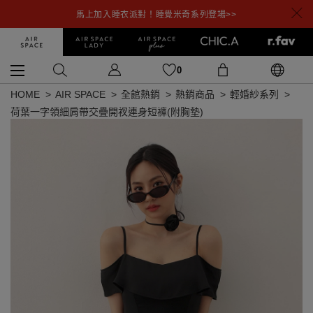
馬上加入睡衣派對！睡覺米奇系列登場>>
0
HOME
AIR SPACE
全館熱銷
熱銷商品
輕婚紗系列
荷葉一字領細肩帶交疊開衩連身短褲(附胸墊)