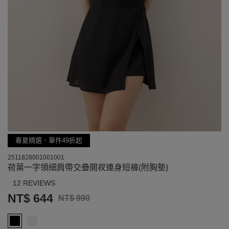
春夏精選．單件49折起
2511828001001001
荷葉一字領細肩帶交疊開衩連身短褲(附胸墊)
12 REVIEWS
NT$ 644
NT$ 990