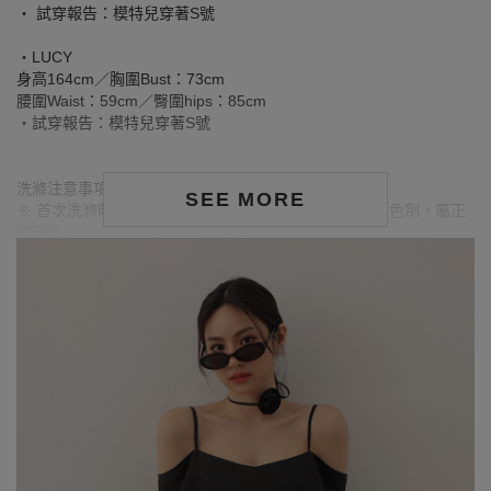
‧ 試穿報告：模特兒穿著S號
‧LUCY
身高164cm／胸圍Bust：73cm
腰圍Waist：59cm／臀圍hips：85cm
‧試穿報告：模特兒穿著S號
洗滌注意事項：
SEE MORE
※ 首次洗滌時，深色／飽和色系布料較易釋出多餘的固色劑，屬正
常現象。
※ 建議深色衣物於首次穿著前先行單獨下水清洗，有助釋出多餘染
劑，減少移染或掉色風險。
※ 請與淺色衣物分開洗滌，避免互相染色或產生移染情形。
※ 穿搭時亦建議避免與淺色配件、包款、飾品一同使用，以降低因
摩擦或潮濕造成染色的可能性。
※ 顏色請參考單品圖片較為接近，但因圖檔顏色會因個人電腦螢幕
設定差異略有不同，請以實際商品顏色為準。