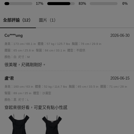
17%
83%
0%
全部評論（12）
圖片（1）
Co****ung
2026-06-30
身高：173 cm / 68.1 in
體重：57 kg / 125.7 lbs
胸圍：76 cm / 29.9 in
腰圍：65 cm / 25.6 in
臀圍：84 cm / 33.1 in
體型：不提供
顏色：白
尺寸：M
很美喔，尺碼剛剛好。
盧*君
2026-06-15
身高：160 cm / 63 in
體重：52 kg / 114.7 lbs
胸圍：85 cm / 33.5 in
腰圍：71 cm / 28 in
臀圍：89 cm / 35 in
體型：沙漏型
顏色：黑
尺寸：L
穿起來很好看，可愛又有點小性感