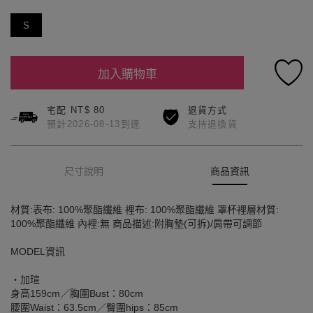
S
加入購物車
宅配 NT$ 80
退貨方式
預計2026-08-13到達
支持退換貨
尺寸說明
商品資訊
材質:表布: 100%聚酯纖維 裡布: 100%聚酯纖維 罩杯裡層材質:
100%聚酯纖維 內裡:無 商品描述:附胸墊(可拆)/肩帶可調節
MODEL資訊
‧加瑄
身高159cm／胸圍Bust：80cm
腰圍Waist：63.5cm／臀圍hips：85cm