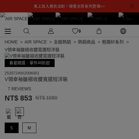
馬上加入睡衣派對！睡覺米奇系列登場>>
0
HOME
AIR SPACE
全館熱銷
熱銷商品
輕婚紗系列
V領傘袖皺褶收腰寬擺短洋裝
春夏精選．單件49折起
2520724002006001
V領傘袖皺褶收腰寬擺短洋裝
7 REVIEWS
NT$ 853
NT$ 1080
S
M