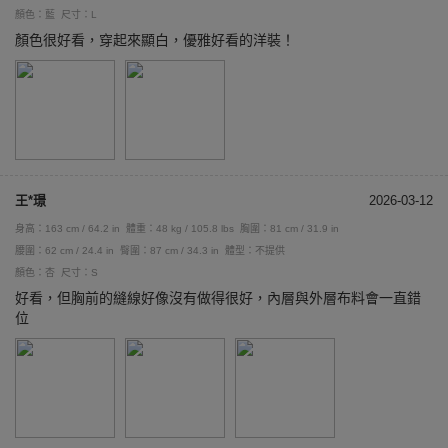
顏色：藍
尺寸：L
顏色很好看，穿起來顯白，優雅好看的洋裝！
王*璟
2026-03-12
身高：163 cm / 64.2 in
體重：48 kg / 105.8 lbs
胸圍：81 cm / 31.9 in
腰圍：62 cm / 24.4 in
臀圍：87 cm / 34.3 in
體型：不提供
顏色：杏
尺寸：S
好看，但胸前的縫線好像沒有做得很好，內層與外層布料會一直錯
位