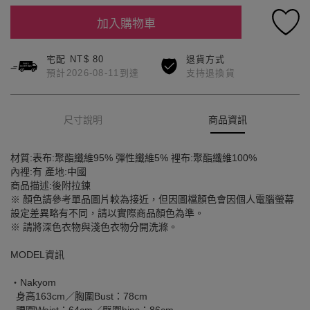
加入購物車
宅配 NT$ 80
退貨方式
預計2026-08-11到達
支持退換貨
尺寸說明
商品資訊
材質:表布:聚酯纖維95% 彈性纖維5% 裡布:聚酯纖維100%
內裡:有 產地:中國
商品描述:後附拉鍊
※ 顏色請參考單品圖片較為接近，但因圖檔顏色會因個人電腦螢幕
設定差異略有不同，請以實際商品顏色為準。
※ 請將深色衣物與淺色衣物分開洗滌。
MODEL資訊
‧Nakyom
身高163cm／胸圍Bust：78cm