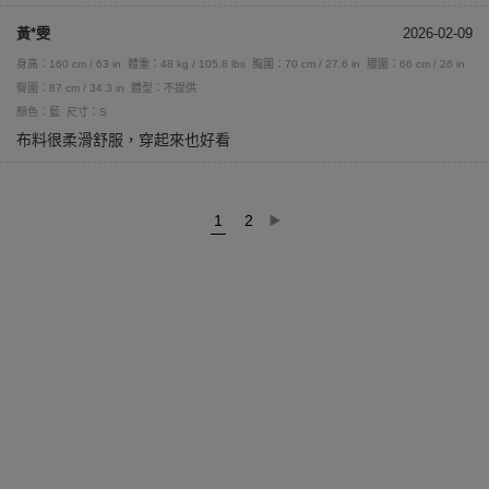
黃*雯
2026-02-09
身高：160 cm / 63 in
體重：48 kg / 105.8 lbs
胸圍：70 cm / 27.6 in
腰圍：66 cm / 26 in
臀圍：87 cm / 34.3 in
體型：不提供
顏色：藍
尺寸：S
布料很柔滑舒服，穿起來也好看
1
2