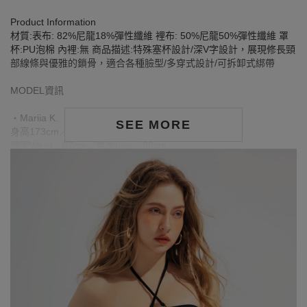
Product Information
材質:表布: 82%尼龍18%彈性纖維 裡布: 50%尼龍50%彈性纖維 罩
杯:PU泡棉 內裡:無 商品描述:特殊塞杯設計/深V字設計，展現修長頸
部線條與優雅的鎖骨，適合各種臉型/多穿式設計/可拆卸式綁帶
MODEL資訊
‧Mariia K.
SEE MORE
身高173cm／胸圍Bust：83cm
腰圍Waist：57cm／臀圍hips：88cm
‧試穿報告：模特兒穿著S號