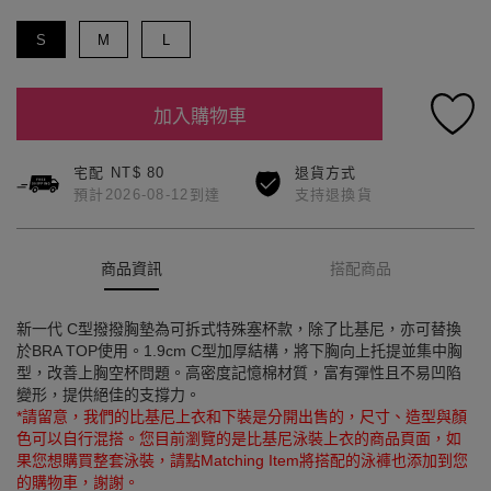
S
M
L
加入購物車
宅配 NT$ 80
退貨方式
預計2026-08-12到達
支持退換貨
商品資訊
搭配商品
新一代 C型撥撥胸墊為可拆式特殊塞杯款，除了比基尼，亦可替換
於BRA TOP使用。1.9cm C型加厚結構，將下胸向上托提並集中胸
型，改善上胸空杯問題。高密度記憶棉材質，富有彈性且不易凹陷
變形，提供絕佳的支撐力。
*請留意，我們的比基尼上衣和下裝是分開出售的，尺寸、造型與顏
色可以自行混搭。您目前瀏覽的是比基尼泳裝上衣的商品頁面，如
果您想購買整套泳裝，請點Matching Item將搭配的泳褲也添加到您
的購物車，謝謝。