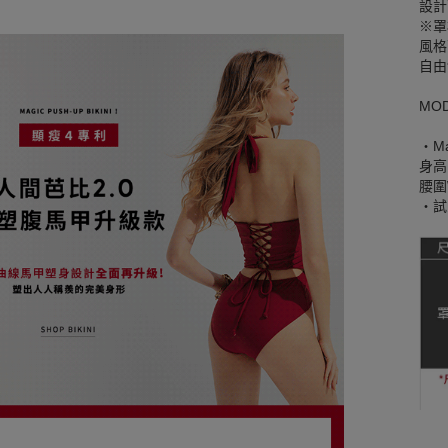
設計
※罩
風格
自由
MO
‧Mar
身高
腰圍W
‧試