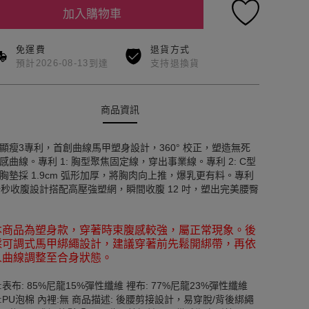
加入購物車
免運費
退貨方式
預計2026-08-13到達
支持退換貨
商品資訊
顯瘦3專利，首創曲線馬甲塑身設計，360° 校正，塑造無死
感曲線。專利 1: 胸型聚焦固定線，穿出事業線。專利 2: C型
胸墊採 1.9cm 弧形加厚，將胸肉向上推，爆乳更有料。專利
 一秒收腹設計搭配高壓強塑網，瞬間收腹 12 吋，塑出完美腰臀
本商品為塑身款，穿著時束腹感較強，屬正常現象。後
採可調式馬甲綁繩設計，建議穿著前先鬆開綁帶，再依
人曲線調整至合身狀態。
:表布: 85%尼龍15%彈性纖維 裡布: 77%尼龍23%彈性纖維
:PU泡棉 內裡:無 商品描述: 後腰剪接設計，易穿脫/背後綁繩