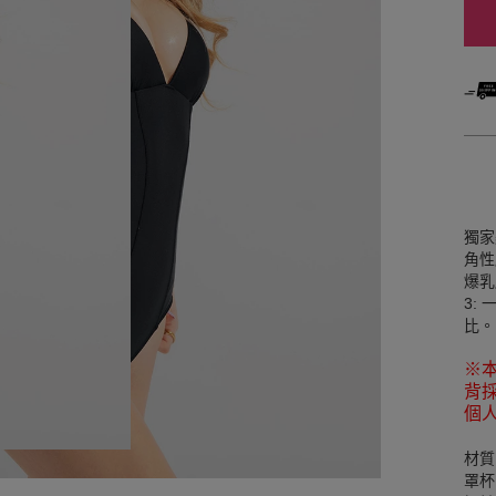
獨家
角性
爆乳
3:
比。
※
背
個
材質
罩杯