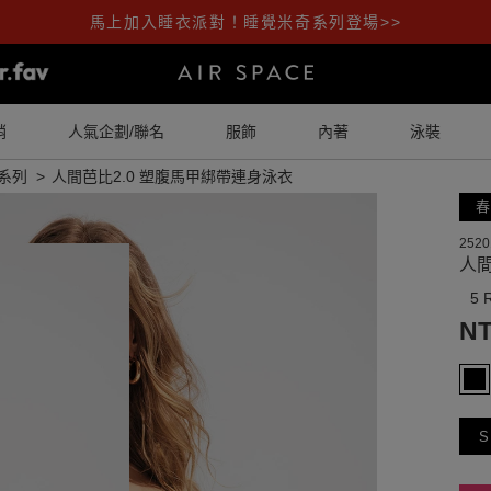
馬上加入睡衣派對！睡覺米奇系列登場>>
銷
人氣企劃/聯名
服飾
內著
泳裝
系列
人間芭比2.0 塑腹馬甲綁帶連身泳衣
春
2520
人間
5 
NT
S