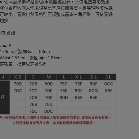
可依照需求調整鬆緊/馬甲收腰線設計，具備雕塑身形效果
杯位置可依個人需求調整比基尼布面寬度。想展現歐美性感
可縮小；喜歡自然風格則可調整成基本三角杯形，可依喜好
切換。
DEL資訊
iia K.
173cm／胸圍Bust：83cm
aist：57cm／臀圍hips：88cm
穿報告：模特兒穿著S號