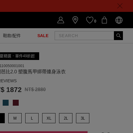
0
鞋款/配件
SALE
夏精選．單件49折起
110050001001
芭比2.0 塑腹馬甲綁帶連身泳衣
REVIEWS
$ 1872
NT$ 2880
M
L
XL
2L
3L