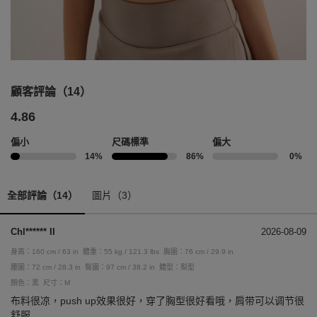
顧客評論（14）
4.86
偏小
尺碼標準
偏大
14%
86%
0%
全部評論（14）
圖片（3）
Chl****** II
2026-08-09
身高：160 cm / 63 in
體重：55 kg / 121.3 lbs
胸圍：76 cm / 29.9 in
腰圍：72 cm / 28.3 in
臀圍：97 cm / 38.2 in
體型：梨型
顏色：黑
尺寸：M
布料很凉，push up效果很好，穿了胸型很好看哦，肩带可以调节很
舒服