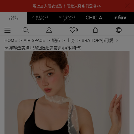
馬上加入睡衣派對！睡覺米奇系列登場>>
0
HOME
AIR SPACE
服飾
上身
BRA TOP/小可愛
高彈輕塑美胸U領短版細肩帶背心(附胸墊)