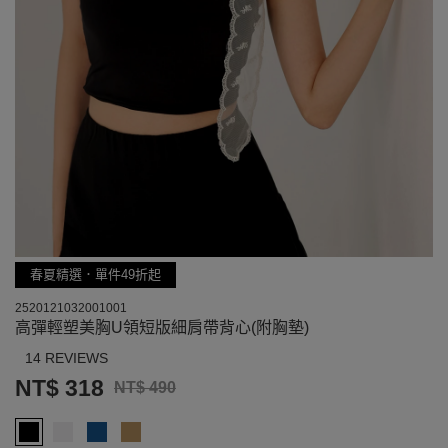
春夏精選．單件49折起
2520121032001001
高彈輕塑美胸U領短版細肩帶背心(附胸墊)
14 REVIEWS
NT$ 318
NT$ 490