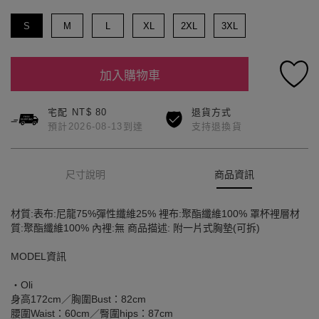
S
M
L
XL
2XL
3XL
加入購物車
宅配 NT$ 80
退貨方式
預計2026-08-13到達
支持退換貨
尺寸說明
商品資訊
材質:表布:尼龍75%彈性纖維25% 裡布:聚酯纖維100% 罩杯裡層材
質:聚酯纖維100% 內裡:無 商品描述: 附一片式胸墊(可拆)
MODEL資訊
‧Oli
身高172cm／胸圍Bust：82cm
腰圍Waist：60cm／臀圍hips：87cm