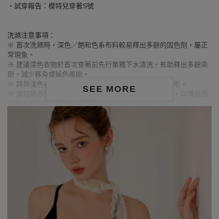
‧試穿報告：模特兒穿著S號
洗滌注意事項：
※ 首次洗滌時，深色／飽和色系布料較易釋出多餘的固色劑，屬正
常現象。
※ 建議深色衣物於首次穿著前先行單獨下水清洗，有助釋出多餘染
劑，減少移染或掉色風險。
※ 請與淺色衣物分開洗滌，避免互相染色或產生移染情形。
SEE MORE
※ 穿搭時亦建議避免與淺色配件、包款、飾品一同使用，以降低因
摩擦或潮濕造成染色的可能性。
※ 顏色請參考單品圖片較為接近，但因圖檔顏色會因個人電腦螢幕
設定差異略有不同，請以實際商品顏色為準。