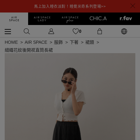
馬上加入睡衣派對！睡覺米奇系列登場>>
0
HOME
AIR SPACE
服飾
下著
裙類
細織花紋後開衩直筒長裙