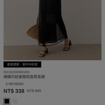
春夏精選．單件49折起
2521822003001001
細織花紋後開衩直筒長裙
5 REVIEWS
NT$ 338
NT$ 690