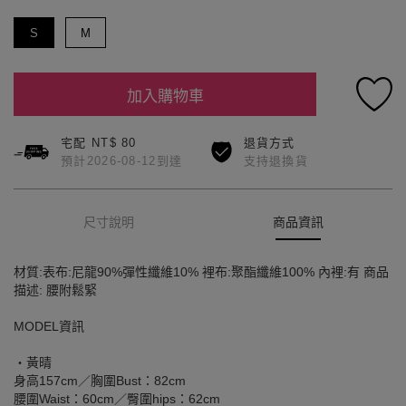
S
M
加入購物車
宅配 NT$ 80
退貨方式
預計2026-08-12到達
支持退換貨
尺寸說明
商品資訊
材質:表布:尼龍90%彈性纖維10% 裡布:聚酯纖維100% 內裡:有 商品
描述: 腰附鬆緊
MODEL資訊
‧黃晴
身高157cm／胸圍Bust：82cm
腰圍Waist：60cm／臀圍hips：62cm