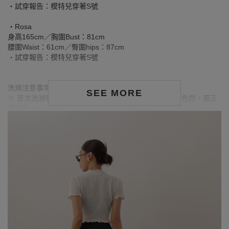
‧試穿報告：模特兒穿著S號
‧Rosa
身高165cm／胸圍Bust：81cm
腰圍Waist：61cm／臀圍hips：87cm
‧試穿報告：模特兒穿著S號
洗滌注意事項：
SEE MORE
※ 首次洗滌時，深色／飽和色系布料較易釋出多餘的固色劑，屬正
常現象。
※ 建議深色衣物於首次穿著前先行單獨下水清洗，有助釋出多餘染
劑，減少移染或掉色風險。
※ 請與淺色衣物分開洗滌，避免互相染色或產生移染情形。
※ 穿搭時亦建議避免與淺色配件、包款、飾品一同使用，以降低因
摩擦或潮濕造成染色的可能性。
※ 顏色請參考單品圖片較為接近，但因圖檔顏色會因個人電腦螢幕
設定差異略有不同，請以實際商品顏色為準。