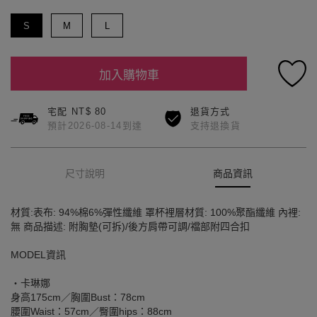
S
M
L
加入購物車
宅配 NT$ 80
退貨方式
預計2026-08-14到達
支持退換貨
尺寸說明
商品資訊
材質:表布: 94%棉6%彈性纖維 罩杯裡層材質: 100%聚酯纖維 內裡:
無 商品描述: 附胸墊(可拆)/後方肩帶可調/襠部附四合扣
MODEL資訊
‧卡琳娜
身高175cm／胸圍Bust：78cm
腰圍Waist：57cm／臀圍hips：88cm