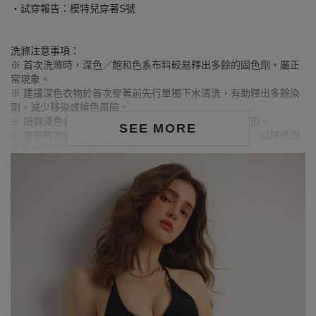
‧試穿報告：模特兒穿著S號
洗滌注意事項：
※ 首次洗滌時，深色／飽和色系布料較易釋出多餘的固色劑，屬正
常現象。
※ 建議深色衣物於首次穿著前先行單獨下水清洗，有助釋出多餘染
劑，減少移染或掉色風險。
※ 請與淺色衣物分開洗滌，避免互相染色或產生移染情形。
SEE MORE
※ 穿搭時亦建議避免與淺色配件、包款、飾品一同使用，以降低因
摩擦或潮濕造成染色的可能性。
※ 顏色請參考單品圖片較為接近，但因圖檔顏色會因個人電腦螢幕
設定差異略有不同，請以實際商品顏色為準。