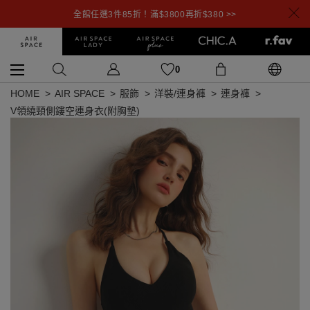
全館任選3件85折！滿$3800再折$380 >>
0
HOME
AIR SPACE
服飾
洋裝/連身褲
連身褲
V領繞頸側鏤空連身衣(附胸墊)