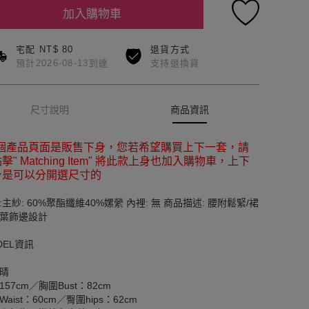
加入購物車
宅配 NT$ 80
退貨方式
預計2026-08-13到達
支持退換貨
尺寸說明
商品資訊
這個產品頁面是販售下身，您若希望購買上下一套，請
擊" Matching Item" 將此款上身也加入購物車，上下
身是可以分開選尺寸的
:主紗: 60%聚酯纖維40%嫘縈 內裡: 無 商品描述: 腰附鬆緊/裙
葉飾邊設計
DEL資訊
晴
157cm／胸圍Bust：82cm
aist：60cm／臀圍hips：62cm