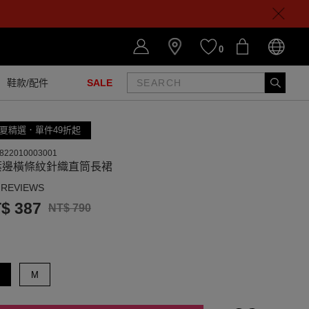
0
鞋款/配件
SALE
夏精選．單件49折起
822010003001
葉邊橫條紋針織直筒長裙
 REVIEWS
$ 387
NT$ 790
M