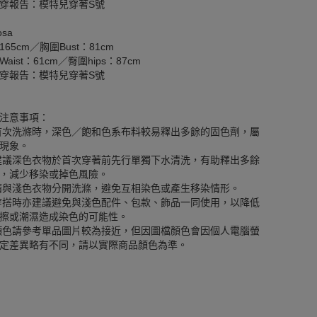
穿報告：模特兒穿著S號
sa
165cm／胸圍Bust：81cm
aist：61cm／臀圍hips：87cm
穿報告：模特兒穿著S號
注意事項：
首次洗滌時，深色／飽和色系布料較易釋出多餘的固色劑，屬
現象。
建議深色衣物於首次穿著前先行單獨下水清洗，有助釋出多餘
，減少移染或掉色風險。
請與淺色衣物分開洗滌，避免互相染色或產生移染情形。
穿搭時亦建議避免與淺色配件、包款、飾品一同使用，以降低
擦或潮濕造成染色的可能性。
顏色請參考單品圖片較為接近，但因圖檔顏色會因個人電腦螢
定差異略有不同，請以實際商品顏色為準。