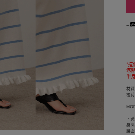
*
您點
半
材質
襬荷
MO
‧黃
身高
腰圍W