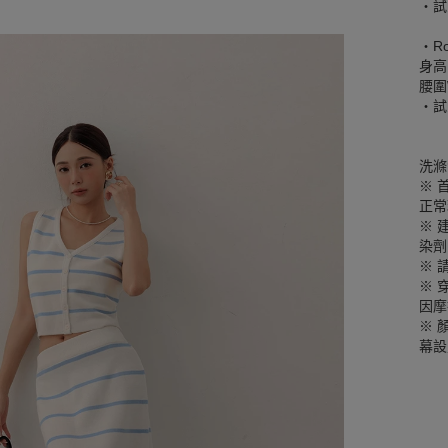
‧試
‧Ro
身高
腰圍W
‧試
洗滌
※ 
正常
※ 
染劑
※ 
※ 
因摩
※ 
幕設