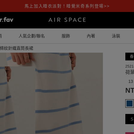
馬上加入睡衣派對！睡覺米奇系列登場>>
銷
人氣企劃/聯名
服飾
內著
泳裝
條紋針織直筒長裙
春
2521
荷
13
NT
S