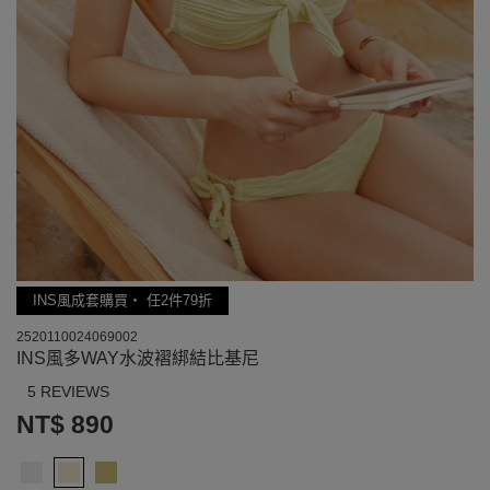
INS風成套購買‧ 任2件79折
2520110024069002
INS風多WAY水波褶綁結比基尼
5 REVIEWS
NT$ 890