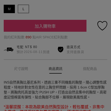
M
L
加入購物車
我的紅利點數
890
點AIR SPACE紅利點數
宅配 NT$ 80
退貨方式
預計2026-08-11到達
支持退換貨
尺寸說明
商品資訊
搭配商品
INS自然美胸比基尼系列，透過三重不同機能的胸墊，隨心調整性感
程度。特地針對女性在意的上胸空杯問題，採用 1.6cm C型加厚胸
墊，將胸肉托高並強力 PUSH UP，打造出自然且集中的胸型。高密
度記憶棉富有彈性，貼合胸部不位移，展現歐美風性感。
*溫馨提醒：本款為歐美自然胸型設計，輕包覆感、非集中