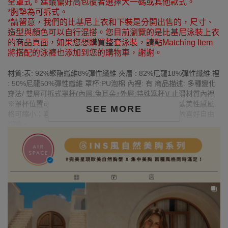
全罩式。建議偏好高包覆者選擇大一碼或其他款式。
*胸墊為可拆式。
*請留意，我們的比基尼上衣和下裝是分開出售的，尺寸、
造型與顏色可以自行混搭。您目前瀏覽的是比基尼泳裝上衣
的商品頁面，如果您想購買整套泳裝，請點Matching Item
將搭配的泳褲也添加到您的購物車，謝謝。
材質:表: 92%聚酯纖維8%彈性纖維 夾層 : 82%尼龍18%彈性纖維 裡
: 50%尼龍50%彈性纖維 罩杯:PU泡棉 內裡: 有 商品描述: 多種變化
穿法/ 雙層可拆式罩杯(內層:兔耳朵+外層:特殊塞杯)/ 止滑材質內裡
※罩杯位置可依個人需求調整比基尼布面寬度。想展現歐美性感風
SEE MORE
格可縮小；喜歡自然風格則可調整成基本三角杯形，可依喜好自由
切換。
MODEL資訊
‧卡拉
身高175cm／胸圍Bust：78cm
腰圍Waist：58cm／臀圍hips：90cm
‧試穿報告：模特兒穿著S號