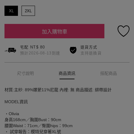
XL
2XL
加入購物車
宅配 NT$ 80
退貨方式
預計2026-08-13到達
支持退換貨
尺寸說明
商品資訊
搭配商品
材質:主紗: 89%嫘縈11%尼龍 內裡: 無 商品描述: 綁帶設計
MODEL資訊
‧Olivia
身高168cm／胸圍Bust：90cm
腰圍Waist：71cm／臀圍hips：99cm
‧ 試穿報告：模特兒穿著XL號