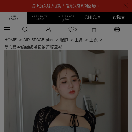
馬上加入睡衣派對！睡覺米奇系列登場>>
0
HOME
AIR SPACE plus
服飾
上身
上衣
愛心鏤空編織綁帶長袖短版罩衫