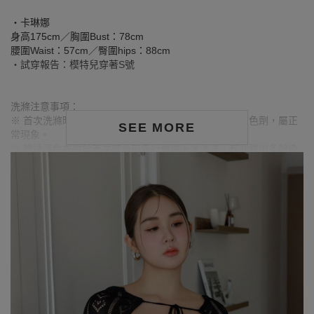
‧卡琳娜
身高175cm／胸圍Bust：78cm
腰圍Waist：57cm／臀圍hips：88cm
‧試穿報告：模特兒穿著S號
洗滌注意事項：
※ 首次洗滌時，深色／飽和色系布料較易釋出多餘的固色劑，屬正
SEE MORE
常現象。
※ 建議深色衣物於首次穿著前先行單獨下水清洗，有助釋出多餘染
劑，減少移染或掉色風險。
※ 請與淺色衣物分開洗滌，避免互相染色或產生移染情形。
※ 穿搭時亦建議避免與淺色配件、包款、飾品一同使用，以降低因
摩擦或潮濕造成染色的可能性。
※ 顏色請參考單品圖片較為接近，但因圖檔顏色會因個人電腦螢幕
設定差異略有不同，請以實際商品顏色為準。