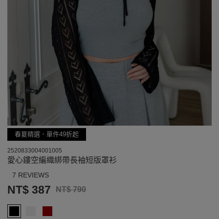
春夏精選．單件49折起
2520833004001005
愛心鏤空編織綁帶長袖短版罩衫
7 REVIEWS
NT$ 387
NT$ 790