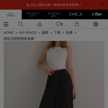
馬上加入睡衣派對！睡覺米奇系列登場>>
0
HOME
AIR SPACE
服飾
下著
長褲
超肌涼感側開衩長褲