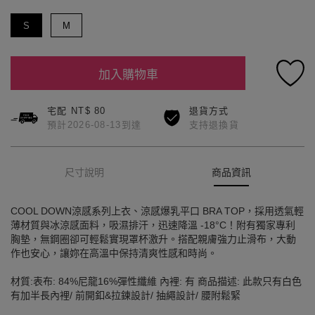
S
M
加入購物車
宅配 NT$ 80
退貨方式
預計2026-08-13到達
支持退換貨
尺寸說明
商品資訊
COOL DOWN涼感系列上衣、涼感爆乳平口 BRA TOP，採用透氣輕
薄材質與冰涼感面料，吸濕排汗，迅速降溫 -18°C！附有獨家專利
胸墊，無鋼圈卻可輕鬆實現罩杯激升。搭配親膚強力止滑布，大動
作也安心，讓妳在高溫中保持清爽性感和時尚。
材質:表布: 84%尼龍16%彈性纖維 內裡: 有 商品描述: 此款只有白色
有加半長內裡/ 前開釦&拉鍊設計/ 抽繩設計/ 腰附鬆緊