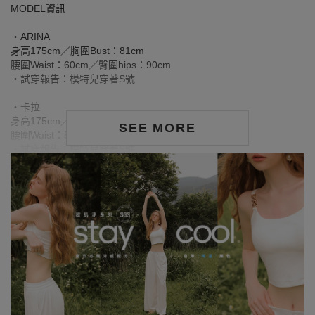
MODEL資訊
‧ARINA
身高175cm／胸圍Bust：81cm
腰圍Waist：60cm／臀圍hips：90cm
‧試穿報告：模特兒穿著S號
‧卡拉
身高175cm／胸圍Bust：78cm
SEE MORE
腰圍Waist：58cm／臀圍hips：90cm
‧試穿報告：模特兒穿著S號
洗滌注意事項：
※ 首次洗滌時，深色／飽和色系布料較易釋出多餘的固色劑，屬正
常現象。
※ 建議深色衣物於首次穿著前先行單獨下水清洗，有助釋出多餘染
劑，減少移染或掉色風險。
※ 請與淺色衣物分開洗滌，避免互相染色或產生移染情形。
※ 穿搭時亦建議避免與淺色配件、包款、飾品一同使用，以降低因
摩擦或潮濕造成染色的可能性。
※ 顏色請參考單品圖片較為接近，但因圖檔顏色會因個人電腦螢幕