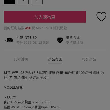
S
M
L
加入購物車
我的紅利點數
490
點AIR SPACE紅利點數
宅配 NT$ 80
退貨方式
預計2026-08-12到達
支持退換貨
尺寸說明
商品資訊
搭配商品
材質:表布: 93.7%棉6.3%彈性纖維 配布: 90%尼龍10%彈性纖維 內
裡: 無 商品描述: 透紗層次設計
MODEL資訊
‧LUCY
身高164cm／胸圍Bust：73cm
腰圍Waist：59cm／臀圍hips：85cm