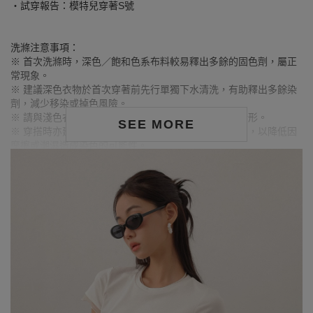
‧試穿報告：模特兒穿著S號
洗滌注意事項：
※ 首次洗滌時，深色／飽和色系布料較易釋出多餘的固色劑，屬正
常現象。
※ 建議深色衣物於首次穿著前先行單獨下水清洗，有助釋出多餘染
劑，減少移染或掉色風險。
※ 請與淺色衣物分開洗滌，避免互相染色或產生移染情形。
SEE MORE
※ 穿搭時亦建議避免與淺色配件、包款、飾品一同使用，以降低因
摩擦或潮濕造成染色的可能性。
※ 顏色請參考單品圖片較為接近，但因圖檔顏色會因個人電腦螢幕
設定差異略有不同，請以實際商品顏色為準。