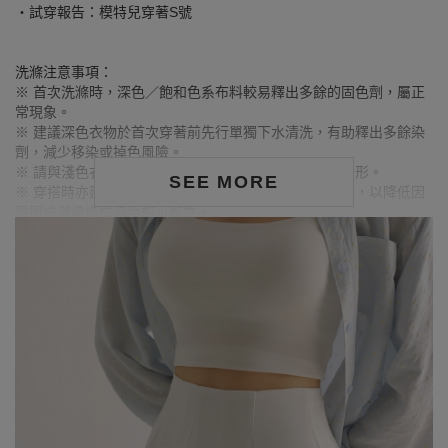
‧試穿報告：模特兒穿著S號
洗滌注意事項：
※ 首次洗滌時，深色／飽和色系布料較易釋出多餘的固色劑，屬正
常現象。
※ 建議深色衣物於首次穿著前先行單獨下水清洗，有助釋出多餘染
劑，減少移染或掉色風險。
※ 請與淺色衣物分開洗滌，避免互相染色或產生移染情形。
SEE MORE
※ 穿搭時亦建議避免與淺色配件、包款、飾品一同使用，以降低因
摩擦或潮濕造成染色的可能性。
※ 顏色請參考單品圖片較為接近，但因圖檔顏色會因個人電腦螢幕
設定差異略有不同，請以實際商品顏色為準。