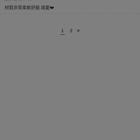
材質非常柔軟舒服 超愛❤️
1
2