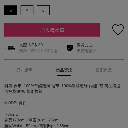
S
M
L
加入購物車
宅配 NT$ 80
退貨方式
預計2026-08-13到達
支持退換貨
尺寸說明
商品資訊
搭配商品
材質:表布: 100%聚酯纖維 裡布: 100%聚酯纖維 內裡: 有 商品描述:
內裡為短褲/ 後附拉鍊
MODEL資訊
‧Arina
身高173cm／胸圍Bust：75cm
腰圍Waist：59cm／臀圍hips：88cm