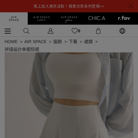
馬上加入睡衣派對！睡覺米奇系列登場>>
0
HOME
AIR SPACE
服飾
下著
裙類
拼接設計傘襬短裙