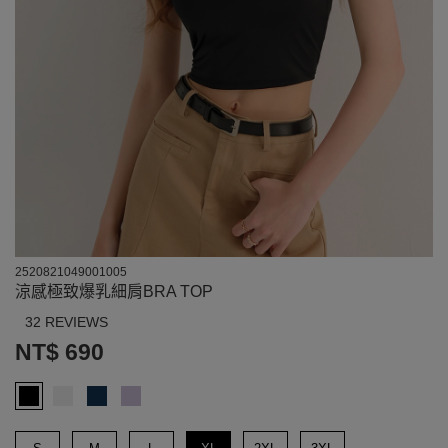
2520821049001005
涼感極致爆乳細肩BRA TOP
32 REVIEWS
NT$ 690