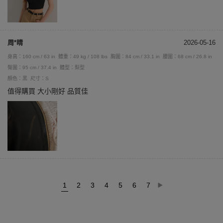
周*晴
2026-05-16
身高：160 cm / 63 in
體重：49 kg / 108 lbs
胸圍：84 cm / 33.1 in
腰圍：68 cm / 26.8 in
臀圍：95 cm / 37.4 in
體型：梨型
顏色：黑
尺寸：S
值得購買 大小剛好 品質佳
1
2
3
4
5
6
7