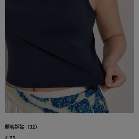
顧客評論（32）
4.75