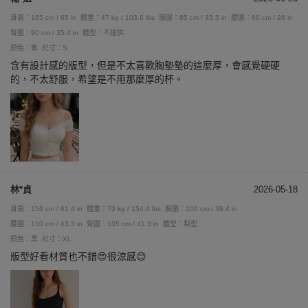
身高：165 cm / 65 in
體重：47 kg / 103.6 lbs
胸圍：85 cm / 33.5 in
腰圍：66 cm / 26 in
臀圍：90 cm / 35.4 in
體型：不提供
顏色：紫
尺寸：S
含有設計感的版型，但是不太喜歡胸墊墊的這麼厚，會感覺硬硬
的，不太舒服，希望是不用那麼厚的杯。
林*貞
2026-05-18
身高：156 cm / 61.4 in
體重：70 kg / 154.4 lbs
胸圍：100 cm / 39.4 in
腰圍：110 cm / 43.3 in
臀圍：105 cm / 41.3 in
體型：梨型
顏色：黑
尺寸：XL
版型好看材質也不錯😍很涼感😊