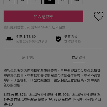
S
M
L
XL
2XL
3XL
加入購物車
我的紅利點數
690
點AIR SPACE紅利點數
宅配 NT$ 80
退貨方式
預計2026-08-13到達
支持退換貨
尺寸說明
商品資訊
極致爆乳系列透過獨特剪裁修飾贅肉，月牙側襯墊與C 型爆乳厚墊
塑造爆乳效果，並有軟塑美胸鋼圈結合透氣彈性網布，穿著舒適零
壓迫。U 型提托、H 型腰線設計，鎖定胸部及腰部線條，集中美胸
並收腰塑腹。
材質:表布: 87%尼龍13%彈性纖維 裡布: 90%尼龍10%彈性纖維 罩
杯裡層材質: 100%聚酯纖維 內裡: 無 商品描述: 附胸墊(不可拆)/ 肩
帶可調