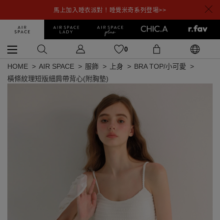
馬上加入睡衣派對！睡覺米奇系列登場>>
0
HOME
AIR SPACE
服飾
上身
BRA TOP/小可愛
橫條紋理短版細肩帶背心(附胸墊)