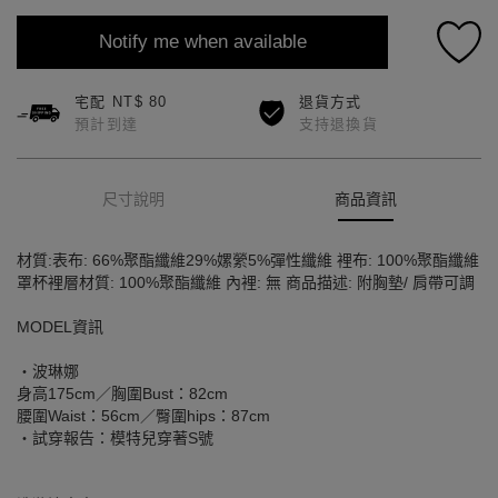
Notify me when available
宅配 NT$ 80
退貨方式
預計到達
支持退換貨
尺寸說明
商品資訊
材質:表布: 66%聚酯纖維29%嫘縈5%彈性纖維 裡布: 100%聚酯纖維
罩杯裡層材質: 100%聚酯纖維 內裡: 無 商品描述: 附胸墊/ 肩帶可調
MODEL資訊
‧波琳娜
身高175cm／胸圍Bust：82cm
腰圍Waist：56cm／臀圍hips：87cm
‧試穿報告：模特兒穿著S號