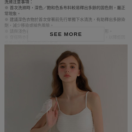
洗滌注意事項：
※ 首次洗滌時，深色／飽和色系布料較易釋出多餘的固色劑，屬正
常現象。
※ 建議深色衣物於首次穿著前先行單獨下水清洗，有助釋出多餘染
劑，減少移染或掉色風險。
※ 請與淺色衣物分開洗滌，避免互相染色或產生移染情形。
SEE MORE
※ 穿搭時亦建議避免與淺色配件、包款、飾品一同使用，以降低因
摩擦或潮濕造成染色的可能性。
※ 顏色請參考單品圖片較為接近，但因圖檔顏色會因個人電腦螢幕
設定差異略有不同，請以實際商品顏色為準。