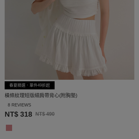
春夏精選．單件49折起
橫條紋理短版細肩帶背心(附胸墊)
8 REVIEWS
NT$ 318
NT$ 490