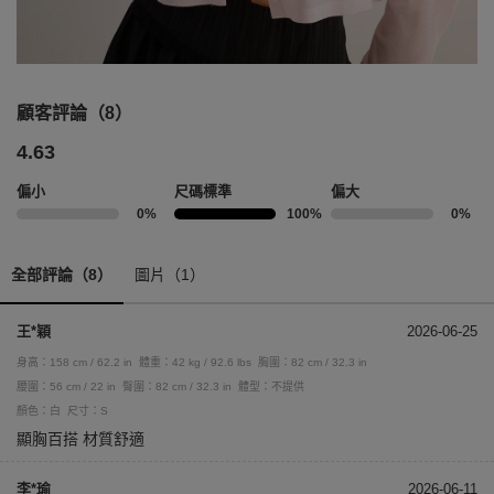
顧客評論（8）
4.63
偏小
尺碼標準
偏大
0%
100%
0%
全部評論（8）
圖片（1）
王*穎
2026-06-25
身高：158 cm / 62.2 in
體重：42 kg / 92.6 lbs
胸圍：82 cm / 32.3 in
腰圍：56 cm / 22 in
臀圍：82 cm / 32.3 in
體型：不提供
顏色：白
尺寸：S
顯胸百搭 材質舒適
李*瑜
2026-06-11