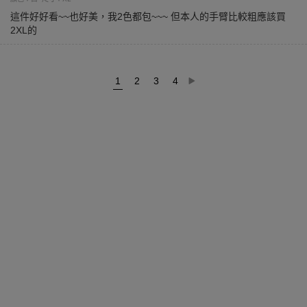
這件好好看~~也好美，我2色都包~~~ 但本人的手臂比較粗應該買
2XL的
1
2
3
4