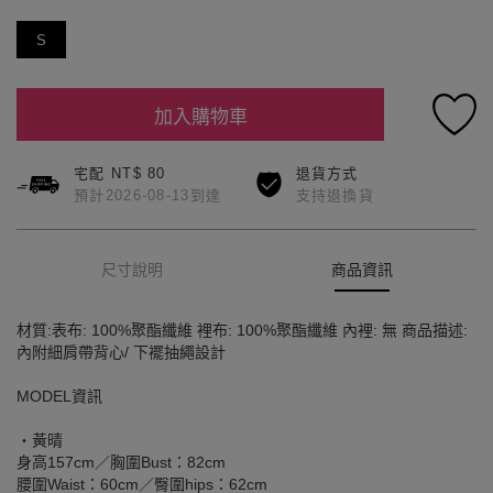
S
加入購物車
宅配 NT$ 80
退貨方式
預計2026-08-13到達
支持退換貨
尺寸說明
商品資訊
材質:表布: 100%聚酯纖維 裡布: 100%聚酯纖維 內裡: 無 商品描述:
內附細肩帶背心/ 下襬抽繩設計
MODEL資訊
‧黃晴
身高157cm／胸圍Bust：82cm
腰圍Waist：60cm／臀圍hips：62cm