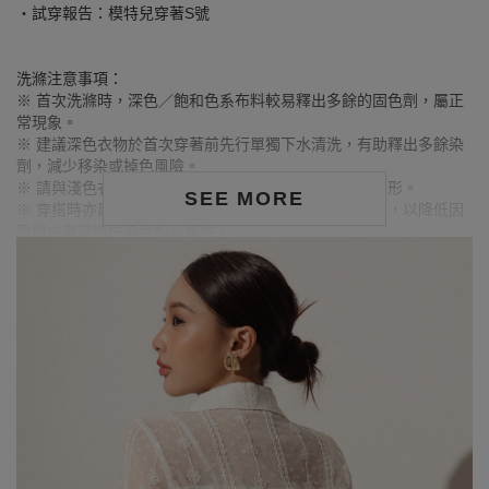
‧試穿報告：模特兒穿著S號
洗滌注意事項：
※ 首次洗滌時，深色／飽和色系布料較易釋出多餘的固色劑，屬正
常現象。
※ 建議深色衣物於首次穿著前先行單獨下水清洗，有助釋出多餘染
劑，減少移染或掉色風險。
※ 請與淺色衣物分開洗滌，避免互相染色或產生移染情形。
SEE MORE
※ 穿搭時亦建議避免與淺色配件、包款、飾品一同使用，以降低因
摩擦或潮濕造成染色的可能性。
※ 顏色請參考單品圖片較為接近，但因圖檔顏色會因個人電腦螢幕
設定差異略有不同，請以實際商品顏色為準。