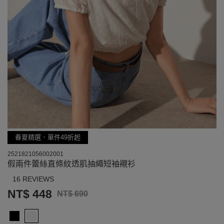
春夏精選．單件49折起
2521821056002001
假兩件蕾絲直條紋透肌抽繩短袖襯衫
16 REVIEWS
NT$ 448
NT$ 690