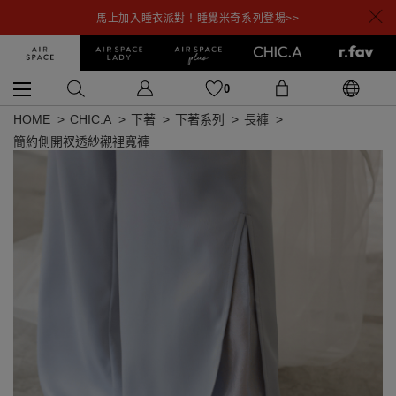
馬上加入睡衣派對！睡覺米奇系列登場>>
0
HOME
CHIC.A
下著
下著系列
長褲
簡約側開衩透紗襯裡寬褲