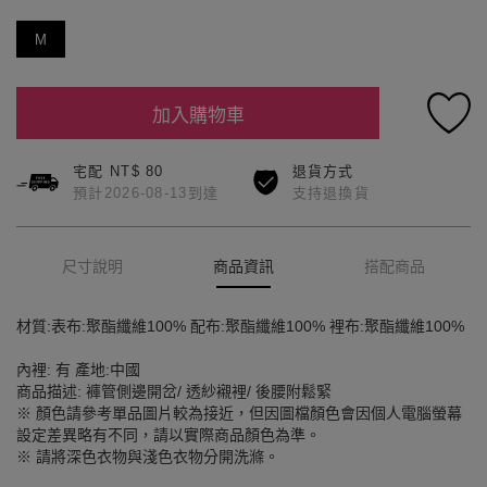
M
加入購物車
宅配 NT$ 80
退貨方式
預計2026-08-13到達
支持退換貨
尺寸說明
商品資訊
搭配商品
材質:表布:聚酯纖維100% 配布:聚酯纖維100% 裡布:聚酯纖維100%
內裡: 有 產地:中國
商品描述: 褲管側邊開岔/ 透紗襯裡/ 後腰附鬆緊
※ 顏色請參考單品圖片較為接近，但因圖檔顏色會因個人電腦螢幕
設定差異略有不同，請以實際商品顏色為準。
※ 請將深色衣物與淺色衣物分開洗滌。