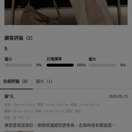
顧客評論（3）
5
偏小
尺碼標準
偏大
0%
100%
0%
全部評論（3）
圖片（1）
薛*凡
2026-05-23
身高：159 cm / 62.6 in
體重：54 kg / 119.1 lbs
胸圍：73 cm / 28.7 in
腰圍：63 cm / 24.8 in
臀圍：75 cm / 29.5 in
體型：梨型
顏色：藍
尺寸：S
褲型垂墜感很好，側開衩讓腿型更修長，走路時很有飄逸感。