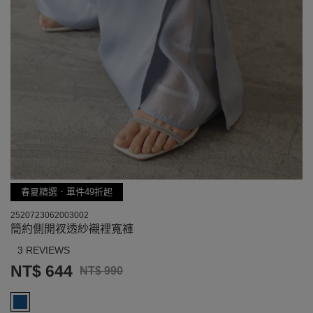
春夏精選．單件49折起
2520723062003002
簡約側開衩透紗襯裡寬褲
3 REVIEWS
NT$ 644
NT$ 990