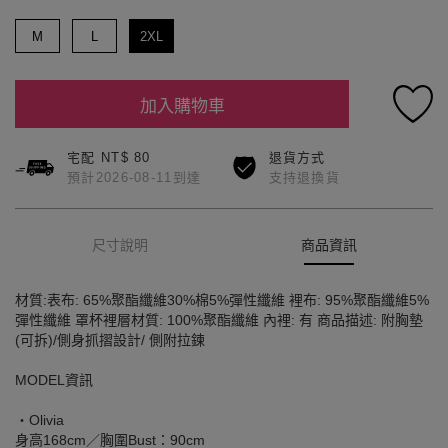
M
L
2XL
加入購物車
宅配 NT$ 80
退貨方式
預計2026-08-11到達
支持退換貨
尺寸說明
商品資訊
材質:表布: 65%聚酯纖維30%棉5%彈性纖維 裡布: 95%聚酯纖維5%
彈性纖維 罩杯裡層材質: 100%聚酯纖維 內裡: 有 商品描述: 附胸墊
(可拆)/側身抓摺設計/ 側附拉鍊
MODEL資訊
‧Olivia
身高168cm／胸圍Bust：90cm