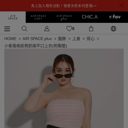
馬上加入睡衣派對！睡覺米奇系列登場>>
0
HOME
AIR SPACE plus
服飾
上身
背心
小香風格紋側抓褶平口上衣(附胸墊)