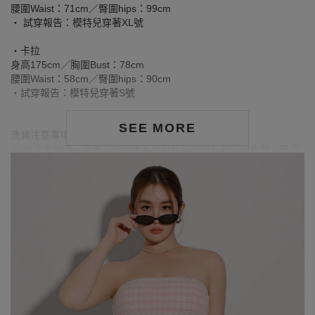
腰圍Waist：71cm／臀圍hips：99cm
‧ 試穿報告：模特兒穿著XL號
‧卡拉
身高175cm／胸圍Bust：78cm
腰圍Waist：58cm／臀圍hips：90cm
‧試穿報告：模特兒穿著S號
SEE MORE
洗滌注意事項：
※ 首次洗滌時，深色／飽和色系布料較易釋出多餘的固色劑，屬正
常現象。
※ 建議深色衣物於首次穿著前先行單獨下水清洗，有助釋出多餘染
劑，減少移染或掉色風險。
※ 請與淺色衣物分開洗滌，避免互相染色或產生移染情形。
※ 穿搭時亦建議避免與淺色配件、包款、飾品一同使用，以降低因
摩擦或潮濕造成染色的可能性。
※ 顏色請參考單品圖片較為接近，但因圖檔顏色會因個人電腦螢幕
設定差異略有不同，請以實際商品顏色為準。