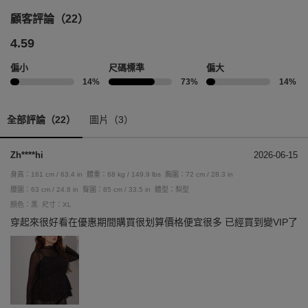
顧客評論（22）
4.59
偏小
尺碼標準
偏大
14%
73%
14%
全部評論（22）
圖片（3）
Zh****hi
2026-06-15
身高：161 cm / 63.4 in
體重：68 kg / 149.9 lbs
胸圍：72 cm / 28.3 in
腰圍：63 cm / 24.8 in
臀圍：85 cm / 33.5 in
體型：梨型
顏色：黑
尺寸：XL
穿起來很好看在優惠期間購買很划算價格便宜很多 已經買到變VIP了