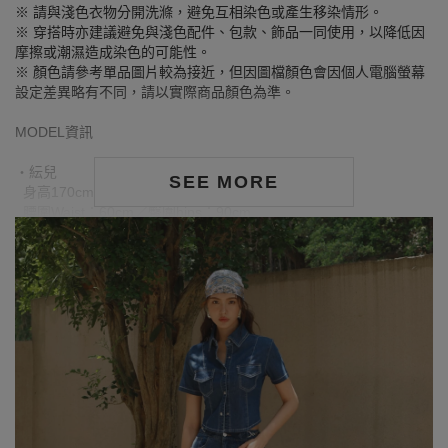
※ 請與淺色衣物分開洗滌，避免互相染色或產生移染情形。
※ 穿搭時亦建議避免與淺色配件、包款、飾品一同使用，以降低因
摩擦或潮濕造成染色的可能性。
※ 顏色請參考單品圖片較為接近，但因圖檔顏色會因個人電腦螢幕
設定差異略有不同，請以實際商品顏色為準。
MODEL資訊
‧紜兒
SEE MORE
身高170cm／胸圍Bust：79cm
腰圍Waist：60cm／臀圍hips：90cm
‧試穿報告：模特兒穿著S號