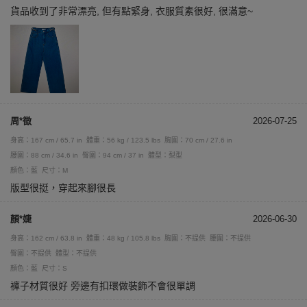
貨品收到了非常漂亮, 但有點緊身, 衣服質素很好, 很滿意~
周*徵
2026-07-25
身高：167 cm / 65.7 in
體重：56 kg / 123.5 lbs
胸圍：70 cm / 27.6 in
腰圍：88 cm / 34.6 in
臀圍：94 cm / 37 in
體型：梨型
顏色：藍
尺寸：M
版型很挺，穿起來腳很長
顏*婕
2026-06-30
身高：162 cm / 63.8 in
體重：48 kg / 105.8 lbs
胸圍：不提供
腰圍：不提供
臀圍：不提供
體型：不提供
顏色：藍
尺寸：S
褲子材質很好 旁邊有扣環做裝飾不會很單調