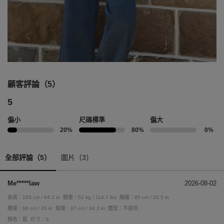
顧客評論（5）
5
偏小
尺碼標準
偏大
20%
80%
0%
全部評論（5）
圖片（3）
Me*****law
2026-08-02
身高：163 cm / 64.2 in
體重：52 kg / 114.7 lbs
胸圍：85 cm / 33.5 in
腰圍：66 cm / 26 in
臀圍：87 cm / 34.3 in
體型：不提供
顏色：藍
尺寸：S