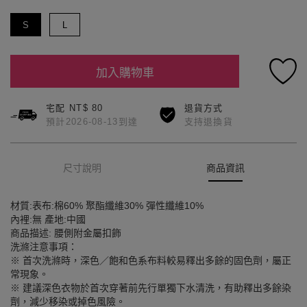
S
L
加入購物車
宅配 NT$ 80
退貨方式
預計2026-08-13到達
支持退換貨
尺寸說明
商品資訊
材質:表布:棉60% 聚酯纖維30% 彈性纖維10%
內裡:無 產地:中國
商品描述: 腰側附金屬扣飾
洗滌注意事項：
※ 首次洗滌時，深色／飽和色系布料較易釋出多餘的固色劑，屬正
常現象。
※ 建議深色衣物於首次穿著前先行單獨下水清洗，有助釋出多餘染
劑，減少移染或掉色風險。