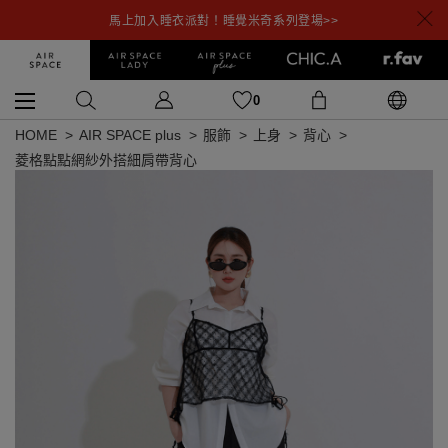
馬上加入睡衣派對！睡覺米奇系列登場>>
0
HOME
AIR SPACE plus
服飾
上身
背心
菱格點點網紗外搭細肩帶背心