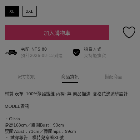
XL
2XL
加入購物車
宅配 NT$ 80
退貨方式
預計2026-08-13到達
支持退換貨
尺寸說明
商品資訊
搭配商品
材質:表布: 100%聚酯纖維 內裡: 無 商品描述: 菱格花邊透紗設計
MODEL資訊
‧Olivia
身高168cm／胸圍Bust：90cm
腰圍Waist：71cm／臀圍hips：99cm
‧ 試穿報告：模特兒穿著XL號