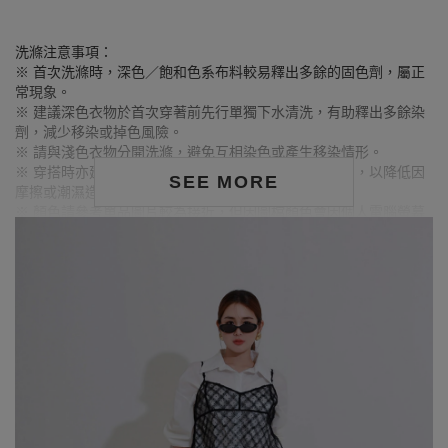
洗滌注意事項：
※ 首次洗滌時，深色／飽和色系布料較易釋出多餘的固色劑，屬正
常現象。
※ 建議深色衣物於首次穿著前先行單獨下水清洗，有助釋出多餘染
劑，減少移染或掉色風險。
※ 請與淺色衣物分開洗滌，避免互相染色或產生移染情形。
※ 穿搭時亦建議避免與淺色配件、包款、飾品一同使用，以降低因
SEE MORE
摩擦或潮濕造成染色的可能性。
※ 顏色請參考單品圖片較為接近，但因圖檔顏色會因個人電腦螢幕
設定差異略有不同，請以實際商品顏色為準。