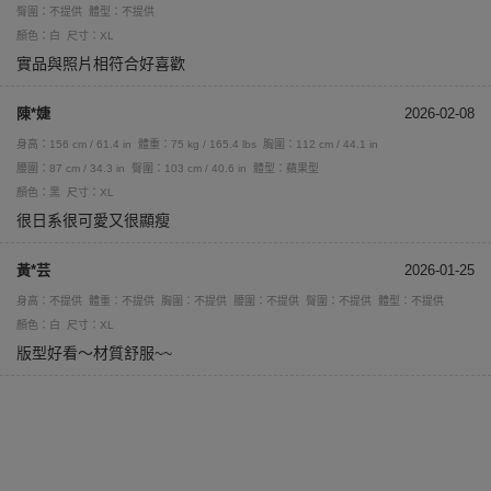
臀圍：不提供
體型：不提供
顏色：白
尺寸：XL
實品與照片相符合好喜歡
陳*婕
2026-02-08
身高：156 cm / 61.4 in
體重：75 kg / 165.4 lbs
胸圍：112 cm / 44.1 in
腰圍：87 cm / 34.3 in
臀圍：103 cm / 40.6 in
體型：蘋果型
顏色：黑
尺寸：XL
很日系很可愛又很顯瘦
黃*芸
2026-01-25
身高：不提供
體重：不提供
胸圍：不提供
腰圍：不提供
臀圍：不提供
體型：不提供
顏色：白
尺寸：XL
版型好看～材質舒服~~