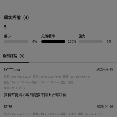
顧客評論（4）
5
偏小
尺碼標準
偏大
0%
100%
0%
全部評論（4）
Fi*****ung
2026-07-19
身高：158 cm / 62.2 in
體重：58 kg / 127.9 lbs
胸圍：100 cm / 39.4 in
腰圍：96 cm / 37.8 in
臀圍：100 cm / 39.4 in
體型：梨型
顏色：黑
尺寸：XL
質料堅挺襯衫容易配搭不同上衣都好看
徐*兒
2026-04-16
身高：158 cm / 62.2 in
體重：49 kg / 108 lbs
胸圍：不提供
腰圍：68 cm / 26.8 in