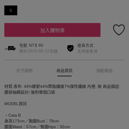
S
加入購物車
宅配 NT$ 80
退貨方式
預計2026-08-12到達
支持退換貨
尺寸說明
商品資訊
搭配商品
材質:表布: 49%嫘縈44%聚酯纖維7%彈性纖維 內裡: 無 商品描述:
腰部抽繩設計/ 後附單個口袋
MODEL資訊
‧Cata B
身高173cm／胸圍Bust：78cm
腰圍Waist：57cm／臀圍hips：92cm