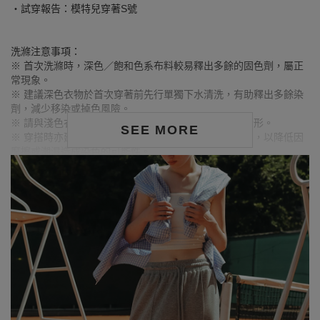
‧試穿報告：模特兒穿著S號
洗滌注意事項：
※ 首次洗滌時，深色／飽和色系布料較易釋出多餘的固色劑，屬正
常現象。
※ 建議深色衣物於首次穿著前先行單獨下水清洗，有助釋出多餘染
劑，減少移染或掉色風險。
※ 請與淺色衣物分開洗滌，避免互相染色或產生移染情形。
SEE MORE
※ 穿搭時亦建議避免與淺色配件、包款、飾品一同使用，以降低因
摩擦或潮濕造成染色的可能性。
※ 顏色請參考單品圖片較為接近，但因圖檔顏色會因個人電腦螢幕
設定差異略有不同，請以實際商品顏色為準。