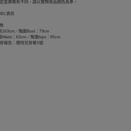
定差異略有不同，請以實際商品顏色為準。
DEL資訊
魚
163cm／胸圍Bust：79cm
Waist：63cm／臀圍hips：85cm
穿報告：模特兒穿著S號