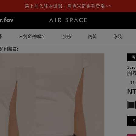
馬上加入睡衣派對！睡覺米奇系列登場>>
銷
人氣企劃/聯名
服飾
內著
泳裝
 附腰帶)
春
2520
開衩
11
NT
S