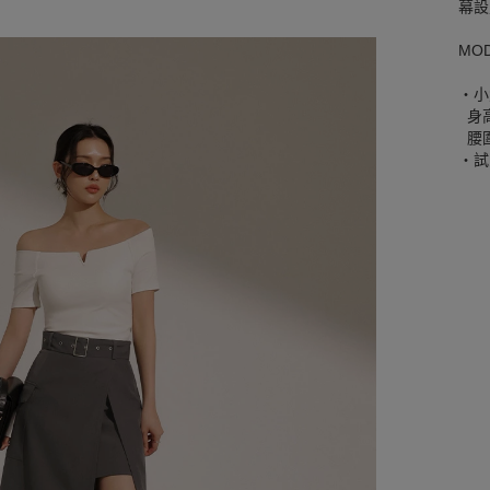
幕設
MO
‧小
身高
腰圍
‧試