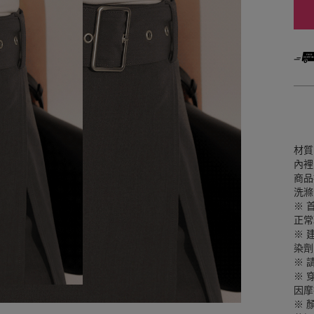
材質
內裡
商品
洗滌
※ 
正常
※ 
染劑
※ 
※ 
因摩
※ 