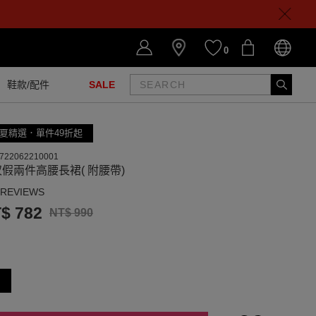
0
鞋款/配件
SALE
夏精選．單件49折起
722062210001
假兩件高腰長裙( 附腰帶)
 REVIEWS
$ 782
NT$ 990