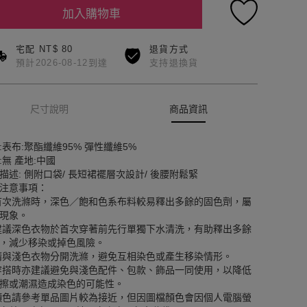
加入購物車
宅配 NT$ 80
退貨方式
預計2026-08-12到達
支持退換貨
尺寸說明
商品資訊
:表布:聚酯纖維95% 彈性纖維5%
:無 產地:中國
描述: 側附口袋/ 長短裙襬層次設計/ 後腰附鬆緊
注意事項：
首次洗滌時，深色／飽和色系布料較易釋出多餘的固色劑，屬
現象。
建議深色衣物於首次穿著前先行單獨下水清洗，有助釋出多餘
，減少移染或掉色風險。
請與淺色衣物分開洗滌，避免互相染色或產生移染情形。
穿搭時亦建議避免與淺色配件、包款、飾品一同使用，以降低
擦或潮濕造成染色的可能性。
顏色請參考單品圖片較為接近，但因圖檔顏色會因個人電腦螢