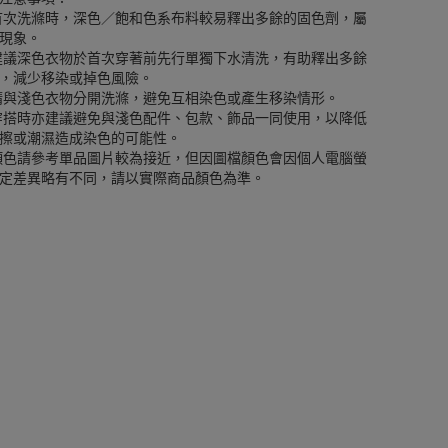
首次洗滌時，深色／飽和色系布料較易釋出多餘的固色劑，屬
現象。
建議深色衣物於首次穿著前先行單獨下水清洗，有助釋出多餘
，減少移染或掉色風險。
請與淺色衣物分開洗滌，避免互相染色或產生移染情形。
穿搭時亦建議避免與淺色配件、包款、飾品一同使用，以降低
擦或潮濕造成染色的可能性。
顏色請參考單品圖片較為接近，但因圖檔顏色會因個人電腦螢
定差異略有不同，請以實際商品顏色為準。