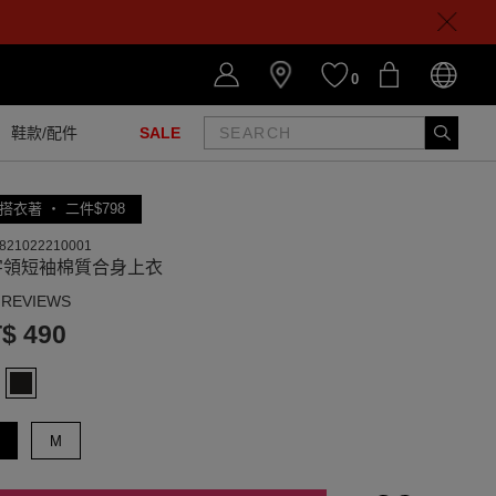
0
鞋款/配件
SALE
搭衣著 ‧ 二件$798
821022210001
字領短袖棉質合身上衣
 REVIEWS
$ 490
M