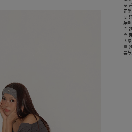
※ 
正常
※ 
染劑
※ 
※ 
因摩
※ 
幕設