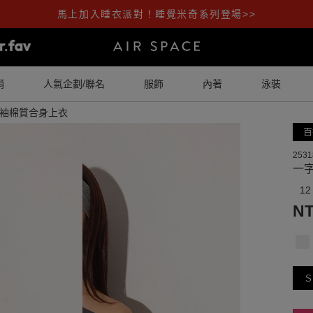
馬上加入睡衣派對！睡覺米奇系列登場>>
銷
人氣企劃/聯名
服飾
內著
泳裝
袖棉質合身上衣
百
2531
一
12
NT
S