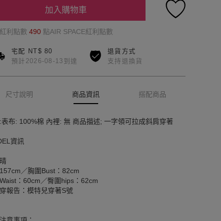
加入購物車
的紅利點數
490
點AIR SPACE紅利點數
宅配 NT$ 80
退貨方式
預計2026-08-13到達
支持退換貨
尺寸說明
商品資訊
搭配商品
:表布: 100%棉 內裡: 無 商品描述; 一字領可拉成斜肩穿著
DEL資訊
晴
157cm／胸圍Bust：82cm
aist：60cm／臀圍hips：62cm
穿報告：模特兒穿著S號
注意事項：