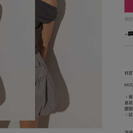
我
材質
MO
‧黃
身高
腰圍W
‧試
洗滌