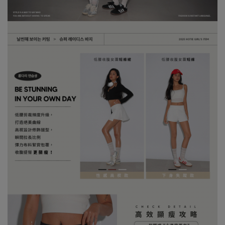
※ 建議深色衣物於首次穿著前先行單獨下水清洗，有助釋出多餘染
劑，減少移染或掉色風險。
※ 請與淺色衣物分開洗滌，避免互相染色或產生移染情形。
※ 穿搭時亦建議避免與淺色配件、包款、飾品一同使用，以降低因
摩擦或潮濕造成染色的可能性。
※ 顏色請參考單品圖片較為接近，但因圖檔顏色會因個人電腦螢幕
設定差異略有不同，請以實際商品顏色為準。