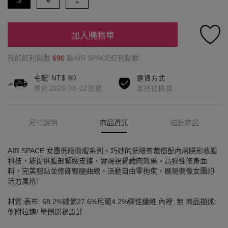
S
M
L
加入購物車
我的紅利點數
690
點AIR SPACE紅利點數
宅配 NT$ 80
退貨方式
預計2026-08-12到達
支持退換貨
尺寸說明
商品資訊
搭配商品
AIR SPACE 女團低腰收腹系列，巧妙的低腰剪裁搭配內層隱形收腹
科技，能提供腹部緊緻支撐，實現視覺藏肉效果。高彈性修身面
料，完美服貼並修飾臀腿曲線，活動自由零拘束，展現偶像女團的
活力風格!
材質:表布: 68.2%嫘縈27.6%尼龍4.2%彈性纖維 內裡: 無 商品描述:
側附拉鍊/ 單側開衩設計