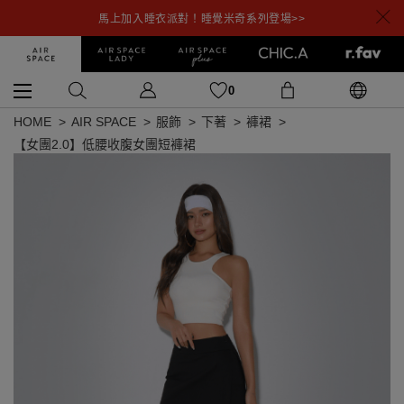
馬上加入睡衣派對！睡覺米奇系列登場>>
0
HOME
AIR SPACE
服飾
下著
褲裙
【女團2.0】低腰收腹女團短褲裙