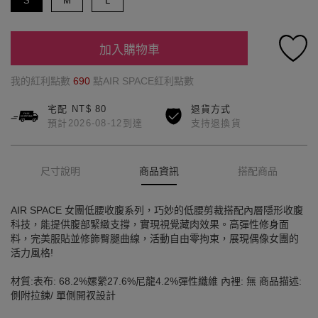
S
M
L
加入購物車
我的紅利點數
690
點AIR SPACE紅利點數
宅配 NT$ 80
退貨方式
預計2026-08-12到達
支持退換貨
尺寸說明
商品資訊
搭配商品
AIR SPACE 女團低腰收腹系列，巧妙的低腰剪裁搭配內層隱形收腹
科技，能提供腹部緊緻支撐，實現視覺藏肉效果。高彈性修身面
料，完美服貼並修飾臀腿曲線，活動自由零拘束，展現偶像女團的
活力風格!
材質:表布: 68.2%嫘縈27.6%尼龍4.2%彈性纖維 內裡: 無 商品描述:
側附拉鍊/ 單側開衩設計