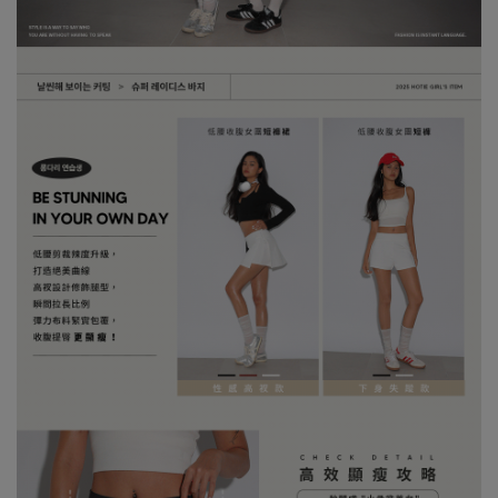
※ 建議深色衣物於首次穿著前先行單獨下水清洗，有助釋出多餘染
劑，減少移染或掉色風險。
※ 請與淺色衣物分開洗滌，避免互相染色或產生移染情形。
※ 穿搭時亦建議避免與淺色配件、包款、飾品一同使用，以降低因
摩擦或潮濕造成染色的可能性。
※ 顏色請參考單品圖片較為接近，但因圖檔顏色會因個人電腦螢幕
設定差異略有不同，請以實際商品顏色為準。