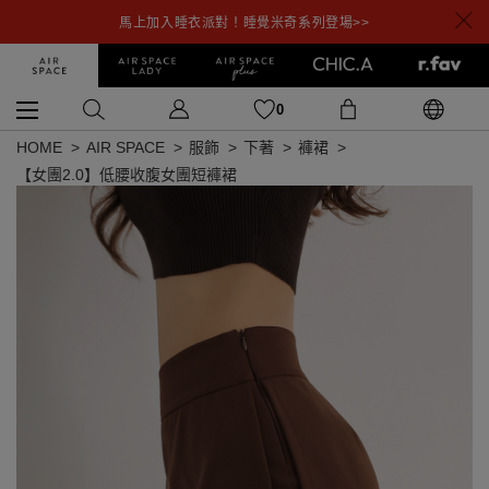
馬上加入睡衣派對！睡覺米奇系列登場>>
0
HOME
AIR SPACE
服飾
下著
褲裙
【女團2.0】低腰收腹女團短褲裙