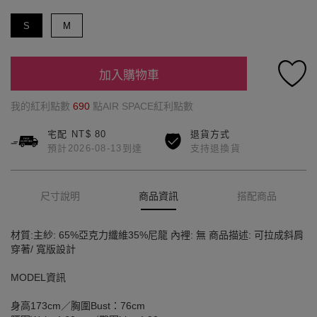
S
M
加入購物車
我的紅利點數
690
點AIR SPACE紅利點數
宅配 NT$ 80
退貨方式
預計2026-08-13到達
支持退換貨
尺寸說明
商品資訊
搭配商品
材質:主紗: 65%亞克力纖維35%尼龍 內裡: 無 商品描述: 可拉成斜肩
穿著/ 寬版設計
MODEL資訊
身高173cm／胸圍Bust：76cm