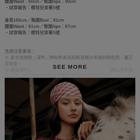
腰圍Waist：60cm／臀圍hips：90cm
‧試穿報告：模特兒穿著S號
身高165cm／胸圍Bust：81cm
腰圍Waist：61cm／臀圍hips：87cm
‧試穿報告：模特兒穿著S號
洗滌注意事項：
※ 首次洗滌時，深色／飽和色系布料較易釋出多餘的固色劑，屬正
常現象。
SEE MORE
※ 建議深色衣物於首次穿著前先行單獨下水清洗，有助釋出多餘染
劑，減少移染或掉色風險。
※ 請與淺色衣物分開洗滌，避免互相染色或產生移染情形。
※ 穿搭時亦建議避免與淺色配件、包款、飾品一同使用，以降低因
摩擦或潮濕造成染色的可能性。
※ 顏色請參考單品圖片較為接近，但因圖檔顏色會因個人電腦螢幕
設定差異略有不同，請以實際商品顏色為準。