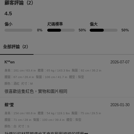
顧客評論（2）
4.5
偏小
尺碼標準
偏大
0%
50%
50%
全部評論（2）
K**en
2026-07-07
身高：161 cm / 63.4 in
體重：65 kg / 143.3 lbs
胸圍：92 cm / 36.2 in
腰圍：67 cm / 26.4 in
臀圍：106 cm / 41.7 in
體型：梨型
顏色：酒紅
尺寸：M
很喜歡這隻紅色，實物和圖片相同
蔡*萱
2026-01-30
身高：154 cm / 60.6 in
體重：54 kg / 119.1 lbs
胸圍：75 cm / 29.5 in
腰圍：71 cm / 28 in
臀圍：100 cm / 39.4 in
體型：梨型
顏色：白
尺寸：S