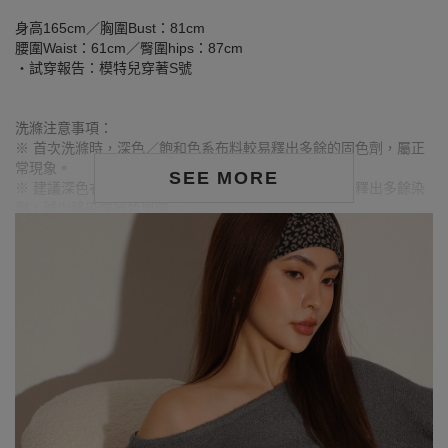
身高165cm／胸圍Bust：81cm
腰圍Waist：61cm／臀圍hips：87cm
‧試穿報告：模特兒穿著S號
洗滌注意事項：
※ 首次洗滌時，深色／飽和色系布料較易釋出多餘的固色劑，屬正
常現象。
SEE MORE
※ 建議深色衣物於首次穿著前先行單獨下水清洗，有助釋出多餘染
劑，減少移染或掉色風險。
※ 請與淺色衣物分開洗滌，避免互相染色或產生移染情形。
※ 穿搭時亦建議避免與淺色配件、包款、飾品一同使用，以降低因
摩擦或潮濕造成染色的可能性。
※ 顏色請參考單品圖片較為接近，但因圖檔顏色會因個人電腦螢幕
設定差異略有不同，請以實際商品顏色為準。