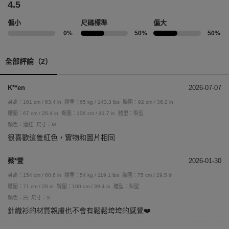
4.5
偏小
尺碼標準
偏大
0%
50%
50%
全部評論（2）
K**en
2026-07-07
身高：161 cm / 63.4 in
體重：65 kg / 143.3 lbs
胸圍：92 cm / 36.2 in
腰圍：67 cm / 26.4 in
臀圍：106 cm / 41.7 in
體型：梨型
顏色：酒紅
尺寸：M
很喜歡這隻紅色，實物和圖片相同
蔡*萱
2026-01-30
身高：154 cm / 60.6 in
體重：54 kg / 119.1 lbs
胸圍：75 cm / 29.5 in
腰圍：71 cm / 28 in
臀圍：100 cm / 39.4 in
體型：梨型
顏色：白
尺寸：S
針織衫的材質親膚也不會有鬆鬆垮垮的感覺❤️