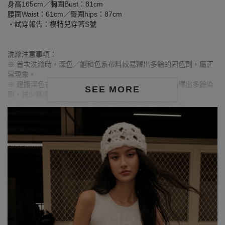
身高165cm／胸圍Bust：81cm
腰圍Waist：61cm／臀圍hips：87cm
‧試穿報告：模特兒穿著S號
洗滌注意事項：
※ 首次洗滌時，深色／飽和色系布料較易釋出多餘的固色劑，屬正
常現象。
※ 建議深色衣物於首次穿著前先行單獨下水清洗，有助釋出多餘染
SEE MORE
劑，減少移染或掉色風險。
※ 請與淺色衣物分開洗滌，避免互相染色或產生移染情形。
※ 穿搭時亦建議避免與淺色配件、包款、飾品一同使用，以降低因
摩擦或潮濕造成染色的可能性。
※ 顏色請參考單品圖片較為接近，但因圖檔顏色會因個人電腦螢幕
設定差異略有不同，請以實際商品顏色為準。