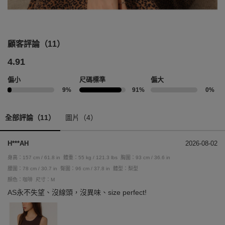
顧客評論（11）
4.91
偏小
尺碼標準
偏大
9%
91%
0%
全部評論（11）
圖片（4）
H***AH
2026-08-02
身高：157 cm / 61.8 in
體重：55 kg / 121.3 lbs
胸圍：93 cm / 36.6 in
腰圍：78 cm / 30.7 in
臀圍：96 cm / 37.8 in
體型：梨型
顏色：咖啡
尺寸：M
AS永不失望、沒線頭，沒異味、size perfect!