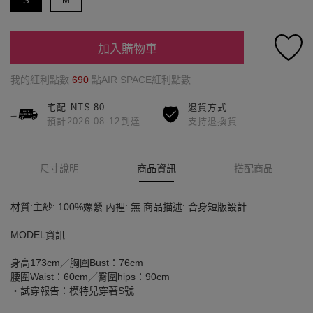
S
M
加入購物車
我的紅利點數
690
點AIR SPACE紅利點數
宅配 NT$ 80
退貨方式
預計2026-08-12到達
支持退換貨
尺寸說明
商品資訊
搭配商品
材質:主紗: 100%嫘縈 內裡: 無 商品描述: 合身短版設計
MODEL資訊
身高173cm／胸圍Bust：76cm
腰圍Waist：60cm／臀圍hips：90cm
‧試穿報告：模特兒穿著S號