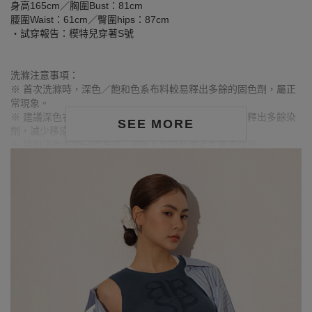
身高165cm／胸圍Bust：81cm
腰圍Waist：61cm／臀圍hips：87cm
‧試穿報告：模特兒穿著S號
洗滌注意事項：
※ 首次洗滌時，深色／飽和色系布料較易釋出多餘的固色劑，屬正
常現象。
※ 建議深色衣物於首次穿著前先行單獨下水清洗，有助釋出多餘染
SEE MORE
劑，減少移染或掉色風險。
※ 請與淺色衣物分開洗滌，避免互相染色或產生移染情形。
※ 穿搭時亦建議避免與淺色配件、包款、飾品一同使用，以降低因
摩擦或潮濕造成染色的可能性。
※ 顏色請參考單品圖片較為接近，但因圖檔顏色會因個人電腦螢幕
設定差異略有不同，請以實際商品顏色為準。