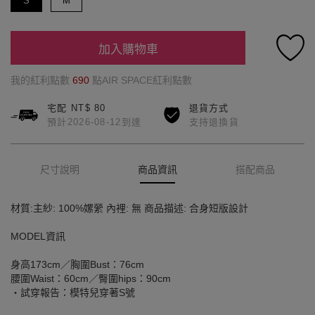
S
M
加入購物車
我的紅利點數
690
點AIR SPACE紅利點數
宅配 NT$ 80
退貨方式
預計2026-08-12到達
支持退換貨
尺寸說明
商品資訊
搭配商品
材質:主紗: 100%嫘縈 內裡: 無 商品描述: 合身短版設計
MODEL資訊
身高173cm／胸圍Bust：76cm
腰圍Waist：60cm／臀圍hips：90cm
‧試穿報告：模特兒穿著S號