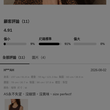
顧客評論（11）
4.91
偏小
尺碼標準
偏大
9%
91%
0%
全部評論（11）
圖片（4）
H***AH
2026-08-02
身高：157 cm / 61.8 in
體重：55 kg / 121.3 lbs
胸圍：93 cm / 36.6 in
腰圍：78 cm / 30.7 in
臀圍：96 cm / 37.8 in
體型：梨型
顏色：咖啡
尺寸：M
AS永不失望、沒線頭，沒異味、size perfect!