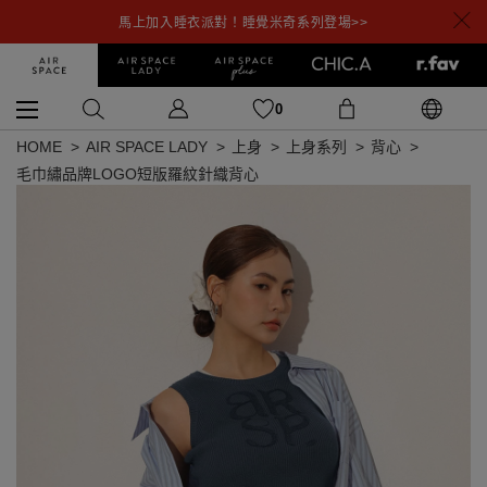
馬上加入睡衣派對！睡覺米奇系列登場>>
0
HOME
AIR SPACE LADY
上身
上身系列
背心
毛巾繡品牌LOGO短版羅紋針織背心