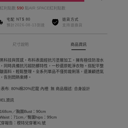
的紅利點數
590
點AIR SPACE紅利點數
宅配 NT$ 80
退貨方式
預計2026-08-13到達
支持退換貨
尺寸說明
商品資訊
黑科技與質感，布料表面經抗污塗層加工，擁有極佳防潑水
，同時具備抗污超防髒特性，一秒還原乾淨衣物。搭配平整
皺面料，輕鬆整理。全系列單品不僅剪裁俐落，還兼顧透氣
，告別悶熱束縛。
:表布: 80%棉20%尼龍 內裡: 無 商品描述: 合身設計
DEL資訊
168cm／胸圍Bust：90cm
aist：71cm／臀圍hips：99cm
試穿報告：模特兒穿著XL號