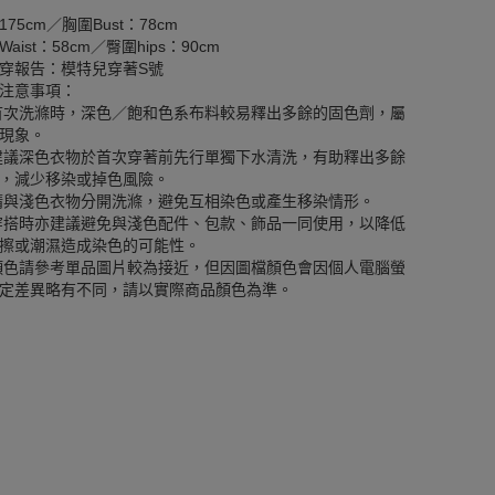
175cm／胸圍Bust：78cm
aist：58cm／臀圍hips：90cm
穿報告：模特兒穿著S號
注意事項：
首次洗滌時，深色／飽和色系布料較易釋出多餘的固色劑，屬
現象。
建議深色衣物於首次穿著前先行單獨下水清洗，有助釋出多餘
，減少移染或掉色風險。
請與淺色衣物分開洗滌，避免互相染色或產生移染情形。
穿搭時亦建議避免與淺色配件、包款、飾品一同使用，以降低
擦或潮濕造成染色的可能性。
顏色請參考單品圖片較為接近，但因圖檔顏色會因個人電腦螢
定差異略有不同，請以實際商品顏色為準。