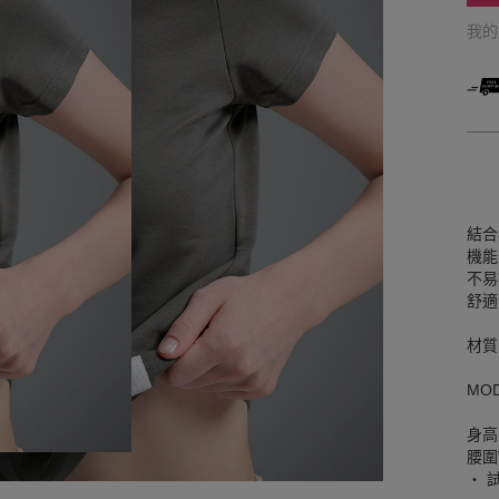
我
結合
機能
不易
舒適
材質
MO
身高
腰圍W
‧ 