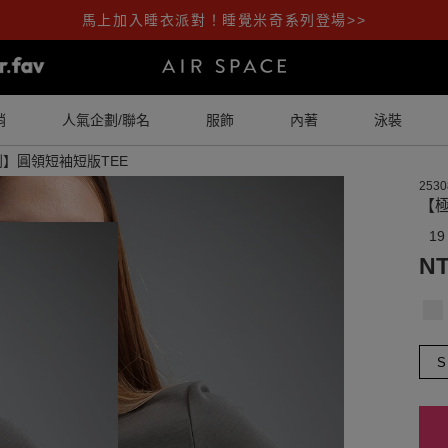
馬上加入睡衣派對！睡覺米奇系列登場>>
銷
人氣企劃/聯名
服飾
內著
泳裝
】圓領短袖短版TEE
2530
【
19
NT
S