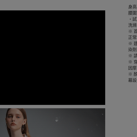
身高
腰圍W
‧試
洗滌
※ 
正常
※ 
染劑
※ 
※ 
因摩
※ 
幕設