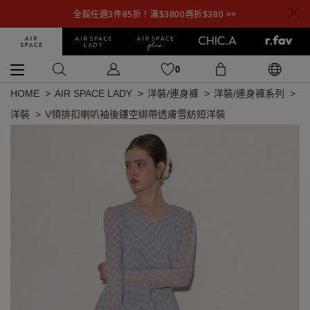
全館任選3件85折！滿$3800再折$380 >>
0
HOME
AIR SPACE LADY
洋裝/連身褲
洋裝/連身褲系列
洋裝
V領排扣喇叭袖後鏤空綁帶透膚雪紡短洋裝