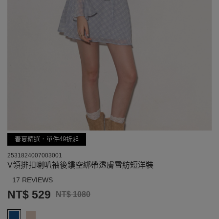
春夏精選．單件49折起
2531824007003001
V領排扣喇叭袖後鏤空綁帶透膚雪紡短洋裝
17 REVIEWS
NT$ 529
NT$ 1080