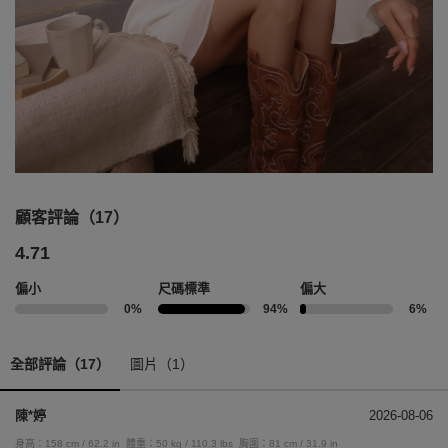
顧客評論（17）
4.71
偏小
尺碼標準
偏大
0%
94%
6%
全部評論（17）
圖片（1）
陳*婷
2026-08-06
身高：158 cm / 62.2 in
體重：50 kg / 110.3 lbs
胸圍：81 cm / 31.9 in