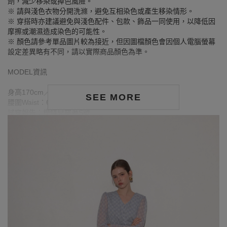
劑，減少移染或掉色風險。
※ 請與淺色衣物分開洗滌，避免互相染色或產生移染情形。
※ 穿搭時亦建議避免與淺色配件、包款、飾品一同使用，以降低因
摩擦或潮濕造成染色的可能性。
※ 顏色請參考單品圖片較為接近，但因圖檔顏色會因個人電腦螢幕
設定差異略有不同，請以實際商品顏色為準。
MODEL資訊
身高170cm／胸圍Bust：81cm
SEE MORE
腰圍Waist：60cm／臀圍hips：91cm
試穿報告：模特兒穿著S號
身高174cm／胸圍Bust：80cm
腰圍Waist：60cm／臀圍hips：93cm
試穿報告：模特兒穿著S號