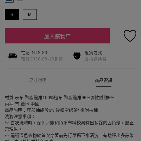
S
M
加入購物車
宅配 NT$ 80
退貨方式
預計2026-08-13到達
支持退換貨
尺寸說明
商品資訊
材質:表布:聚酯纖維100%裡布:聚酯纖維95%彈性纖維5%
內裡:有 產地:中國
商品説明：腰部抽繩設計/ 後鏤空綁帶/ 後附拉鍊
洗滌注意事項：
※ 首次洗滌時，深色／飽和色系布料較易釋出多餘的固色劑，屬正
常現象。
※ 建議深色衣物於首次穿著前先行單獨下水清洗，有助釋出多餘染