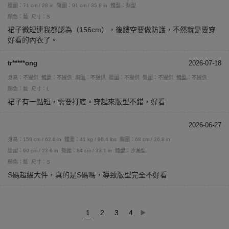
腰圍：71 cm / 28 in
臀圍：91 cm / 35.8 in
體型：梨型
顏色：藍
尺寸：S
裙子微短連我都認為（156cm），後鏤空要做防護，不然就是要穿
好看的內衣了。
tr*****ong
2026-07-18
身高：不提供
體重：不提供
胸圍：不提供
腰圍：不提供
臀圍：不提供
體型：不提供
顏色：藍
尺寸：L
裙子有一點短，需要打底。穿起來版型不錯，好看
2026-06-27
身高：159 cm / 62.6 in
體重：41 kg / 90.4 lbs
胸圍：68 cm / 26.8 in
腰圍：60 cm / 23.6 in
臀圍：84 cm / 33.1 in
體型：沙漏型
顏色：藍
尺寸：S
S碼超級大件，真的是S碼嗎，導致版型完全不好看
1
2
3
4