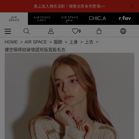
馬上加入睡衣派對！睡覺米奇系列登場>>
0
HOME
AIR SPACE
服飾
上身
上衣
鏤空橫條紋破壞感短版寬鬆毛衣