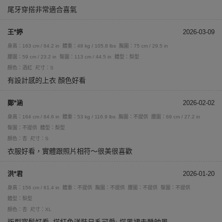
尾牙穿搭非常適合喜氣
王*婷
2026-03-09
身高：163 cm / 64.2 in
體重：48 kg / 105.8 lbs
胸圍：75 cm / 29.5 in
腰圍：59 cm / 23.2 in
臀圍：113 cm / 44.5 in
體型：梨型
顏色：酒紅
尺寸：S
有設計感的上衣 顏色好看
鄭*涵
2026-02-02
身高：164 cm / 64.6 in
體重：53 kg / 116.9 lbs
胸圍：不提供
腰圍：69 cm / 27.2 in
臀圍：不提供
體型：梨型
顏色：杏
尺寸：S
衣服好看，實體跟照片相符～很美很喜歡
洪*君
2026-01-20
身高：156 cm / 61.4 in
體重：不提供
胸圍：不提供
腰圍：不提供
臀圍：不提供
體型：梨型
顏色：杏
尺寸：XL
版型寬鬆好看, 搭紅色洋裝日系可愛; 搭黑裙走酷帥風