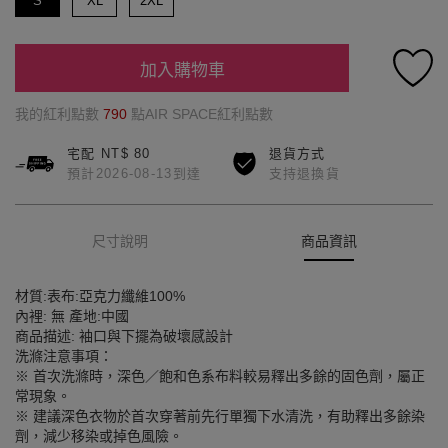
S
XL
2XL
加入購物車
我的紅利點數
790
點AIR SPACE紅利點數
宅配 NT$ 80
退貨方式
預計2026-08-13到達
支持退換貨
尺寸說明
商品資訊
材質:表布:亞克力纖維100%
內裡: 無 產地:中國
商品描述: 袖口與下擺為破壞感設計
洗滌注意事項：
※ 首次洗滌時，深色／飽和色系布料較易釋出多餘的固色劑，屬正
常現象。
※ 建議深色衣物於首次穿著前先行單獨下水清洗，有助釋出多餘染
劑，減少移染或掉色風險。