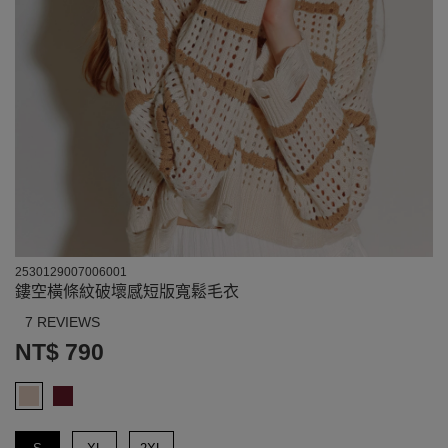
2530129007006001
鏤空橫條紋破壞感短版寬鬆毛衣
7 REVIEWS
NT$ 790