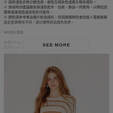
※ 請與淺色衣物分開洗滌，避免互相染色或產生移染情形。
※ 穿搭時亦建議避免與淺色配件、包款、飾品一同使用，以降低因
摩擦或潮濕造成染色的可能性。
※ 顏色請參考單品圖片較為接近，但因圖檔顏色會因個人電腦螢幕
設定差異略有不同，請以實際商品顏色為準。
MODEL資訊
身高177cm／胸圍Bust：78cm
SEE MORE
腰圍Waist：57cm／臀圍hips：87cm
試穿報告：模特兒穿著S號