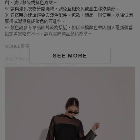
劑，減少移染或掉色風險。
※ 請與淺色衣物分開洗滌，避免互相染色或產生移染情形。
※ 穿搭時亦建議避免與淺色配件、包款、飾品一同使用，以降低因
摩擦或潮濕造成染色的可能性。
※ 顏色請參考單品圖片較為接近，但因圖檔顏色會因個人電腦螢幕
設定差異略有不同，請以實際商品顏色為準。
MODEL資訊
SEE MORE
身高168cm／胸圍Bust：90cm
腰圍Waist：71cm／臀圍hips：99cm
試穿報告：模特兒穿著XL號