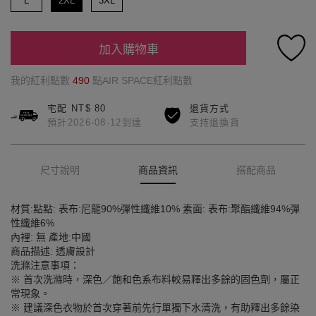
L
2XL
3XL
加入購物車
我的紅利點數
490
點AIR SPACE紅利點數
宅配 NT$ 80
退貨方式
預計2026-08-12到達
支持退換貨
尺寸說明
商品資訊
搭配商品
材質:點點: 表布:尼龍90%彈性纖維10% 素面: 表布:聚酯纖維94%彈
性纖維6%
內裡: 無 產地:中國
商品描述: 透膚設計
洗滌注意事項：
※ 首次洗滌時，深色／飽和色系布料較易釋出多餘的固色劑，屬正
常現象。
※ 建議深色衣物於首次穿著前先行單獨下水清洗，有助釋出多餘染