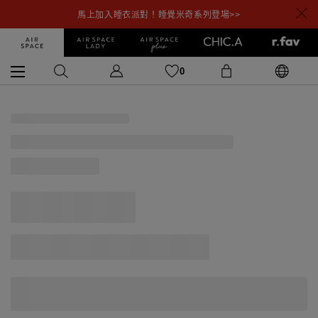
馬上加入睡衣派對！睡覺米奇系列登場>>
0