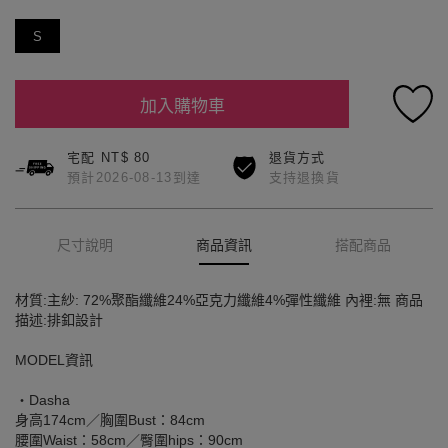
S
加入購物車
宅配 NT$ 80
退貨方式
預計2026-08-13到達
支持退換貨
尺寸說明
商品資訊
搭配商品
材質:主紗: 72%聚酯纖維24%亞克力纖維4%彈性纖維 內裡:無 商品
描述:排釦設計
MODEL資訊
‧Dasha
身高174cm／胸圍Bust：84cm
腰圍Waist：58cm／臀圍hips：90cm