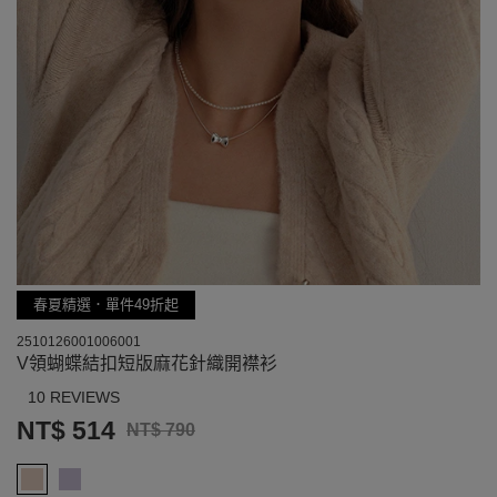
春夏精選．單件49折起
2510126001006001
V領蝴蝶結扣短版麻花針織開襟衫
10 REVIEWS
NT$ 514
NT$ 790