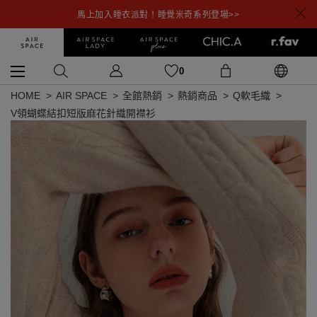
馬上加入睡衣派對！睡覺米奇系列登場>>
0
HOME
AIR SPACE
全館熱銷
熱銷商品
Q軟毛織
V領蝴蝶結扣短版麻花針織開襟衫