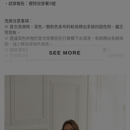
‧試穿報告：模特兒穿著S號
洗滌注意事項：
※ 首次洗滌時，深色／飽和色系布料較易釋出多餘的固色劑，屬正
常現象。
※ 建議深色衣物於首次穿著前先行單獨下水清洗，有助釋出多餘染
劑，減少移染或掉色風險。
※ 請與淺色衣物分開洗滌，避免互相染色或產生移染情形。
SEE MORE
※ 穿搭時亦建議避免與淺色配件、包款、飾品一同使用，以降低因
摩擦或潮濕造成染色的可能性。
※ 顏色請參考單品圖片較為接近，但因圖檔顏色會因個人電腦螢幕
設定差異略有不同，請以實際商品顏色為準。