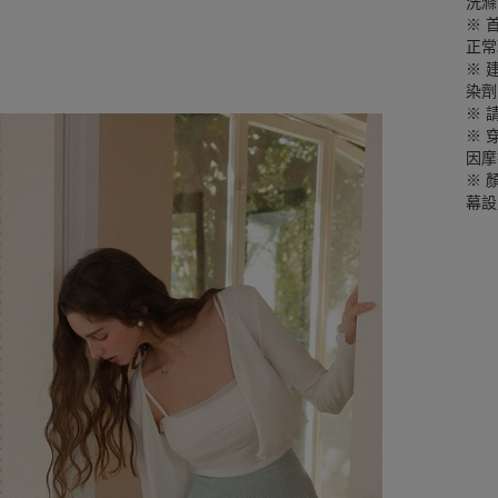
洗滌
※ 
正常
※ 
染劑
※ 
※ 
因摩
※ 
幕設