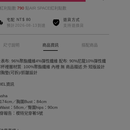
的紅利點數
790
點AIR SPACE紅利點數
宅配 NT$ 80
退貨方式
預計2026-08-13到達
支持退換貨
尺寸說明
商品資訊
搭配商品
:表布: 96%聚酯纖維4%彈性纖維 配布: 90%尼龍10%彈性纖
罩杯裡層材質: 100%聚酯纖維 內裡:無 商品描述:外:短版設計
附胸墊(可拆)/抓皺設計
DEL資訊
sha
174cm／胸圍Bust：84cm
aist：58cm／臀圍hips：90cm
穿報告：模特兒穿著S號