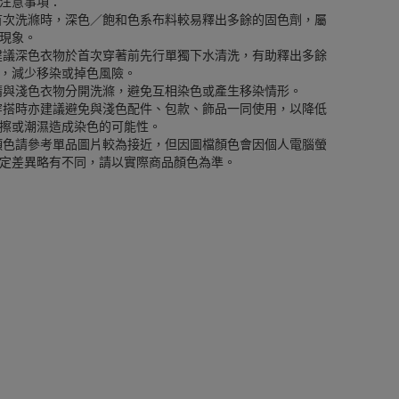
注意事項：
首次洗滌時，深色／飽和色系布料較易釋出多餘的固色劑，屬
現象。
建議深色衣物於首次穿著前先行單獨下水清洗，有助釋出多餘
，減少移染或掉色風險。
請與淺色衣物分開洗滌，避免互相染色或產生移染情形。
穿搭時亦建議避免與淺色配件、包款、飾品一同使用，以降低
擦或潮濕造成染色的可能性。
顏色請參考單品圖片較為接近，但因圖檔顏色會因個人電腦螢
定差異略有不同，請以實際商品顏色為準。