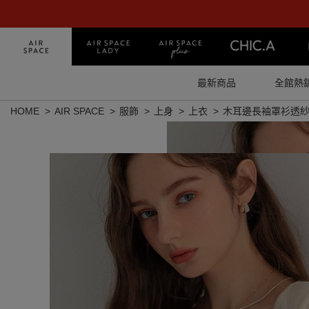
最新商品
全館熱
HOME
AIR SPACE
服飾
上身
上衣
木耳邊長袖罩衫透紗