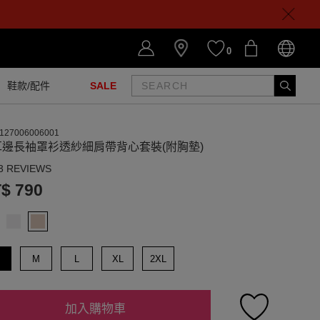
0
鞋款/配件
SALE
127006006001
耳邊長袖罩衫透紗細肩帶背心套裝(附胸墊)
3 REVIEWS
$ 790
M
L
XL
2XL
加入購物車