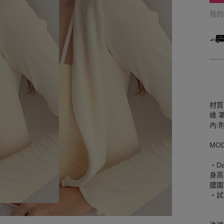
我
材質
維 
內:
MO
‧Da
身高
腰圍W
‧試