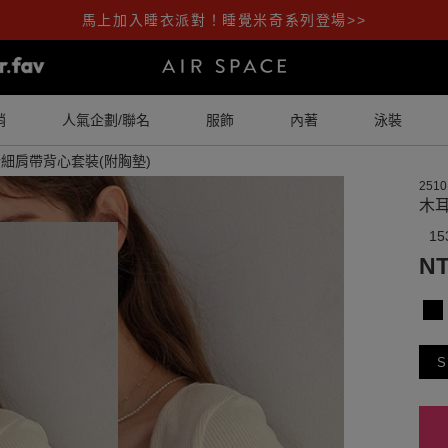
馬上加入睡衣派對！睡覺米奇系列登場>>
銷
人氣企劃/聯名
服飾
內著
泳裝
細肩帶背心套裝(附胸墊)
2510
木
15
NT
S