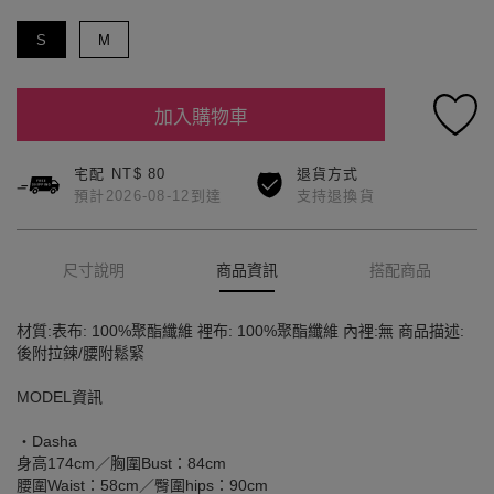
S
M
加入購物車
宅配 NT$ 80
退貨方式
預計2026-08-12到達
支持退換貨
尺寸說明
商品資訊
搭配商品
材質:表布: 100%聚酯纖維 裡布: 100%聚酯纖維 內裡:無 商品描述:
後附拉鍊/腰附鬆緊
MODEL資訊
‧Dasha
身高174cm／胸圍Bust：84cm
腰圍Waist：58cm／臀圍hips：90cm