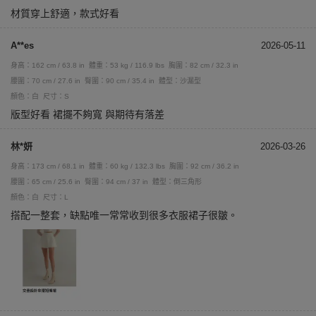
材質穿上舒適，款式好看
A**es
2026-05-11
身高：162 cm / 63.8 in
體重：53 kg / 116.9 lbs
胸圍：82 cm / 32.3 in
腰圍：70 cm / 27.6 in
臀圍：90 cm / 35.4 in
體型：沙漏型
顏色：白
尺寸：S
版型好看 裙擺不夠寬 與期待有落差
林*妍
2026-03-26
身高：173 cm / 68.1 in
體重：60 kg / 132.3 lbs
胸圍：92 cm / 36.2 in
腰圍：65 cm / 25.6 in
臀圍：94 cm / 37 in
體型：倒三角形
顏色：白
尺寸：L
搭配一整套，缺點唯一常常收到很多衣服裙子很皺。