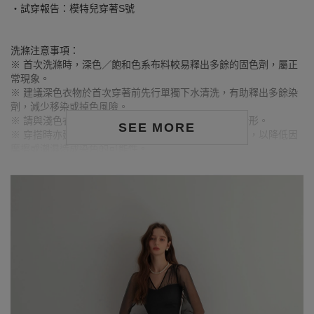
‧試穿報告：模特兒穿著S號
洗滌注意事項：
※ 首次洗滌時，深色／飽和色系布料較易釋出多餘的固色劑，屬正
常現象。
※ 建議深色衣物於首次穿著前先行單獨下水清洗，有助釋出多餘染
劑，減少移染或掉色風險。
※ 請與淺色衣物分開洗滌，避免互相染色或產生移染情形。
SEE MORE
※ 穿搭時亦建議避免與淺色配件、包款、飾品一同使用，以降低因
摩擦或潮濕造成染色的可能性。
※ 顏色請參考單品圖片較為接近，但因圖檔顏色會因個人電腦螢幕
設定差異略有不同，請以實際商品顏色為準。