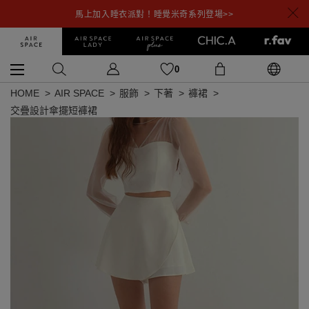
馬上加入睡衣派對！睡覺米奇系列登場>>
0
HOME
AIR SPACE
服飾
下著
褲裙
交疊設計傘擺短褲裙