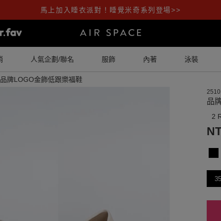
馬上加入睡衣派對！睡覺米奇系列登場>>
銷
人氣企劃/聯名
服飾
內著
泳裝
品牌LOGO金飾低跟樂福鞋
2510
品
2 
NT
3