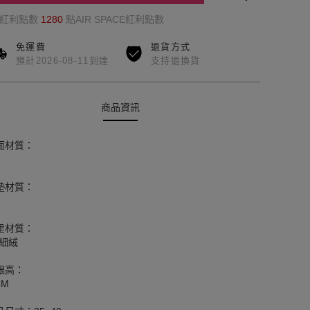
的紅利點數
1280
點AIR SPACE紅利點數
免運費
退貨方式
預計2026-08-11到達
支持退換貨
商品資訊
面材質：
墊材質：
里材質：
+細絨
跟高：
CM