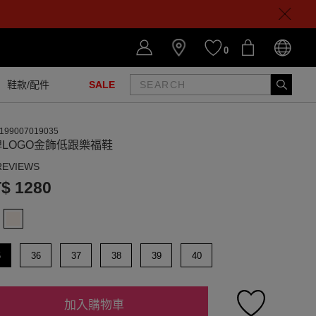
0
鞋款/配件
SALE
199007019035
牌LOGO金飾低跟樂福鞋
REVIEWS
$ 1280
5
36
37
38
39
40
加入購物車