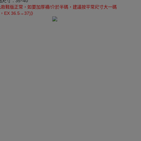
品尺寸：35~40
此款鞋版正常，如要加厚襪/介於半碼，建議按平常尺寸大一碼
EX 36.5→37)》