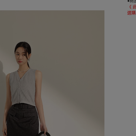
●商
《 
選購，