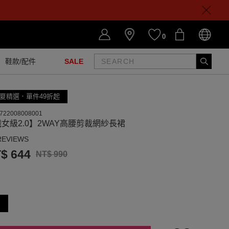
0
鞋款/配件
SALE
夏精選．單件49折起
722008008001
女級2.0】2WAY高腰剪裁網紗長裙
REVIEWS
$ 644
NT$ 990