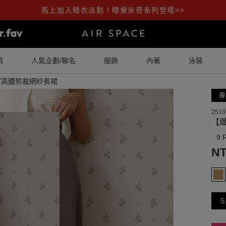
馬上加入睡衣派對！睡覺米奇系列登場>>
銷
人氣企劃/聯名
服飾
內著
泳裝
AY高腰剪裁網紗長裙
春
2510
【纖
9 
NT
S