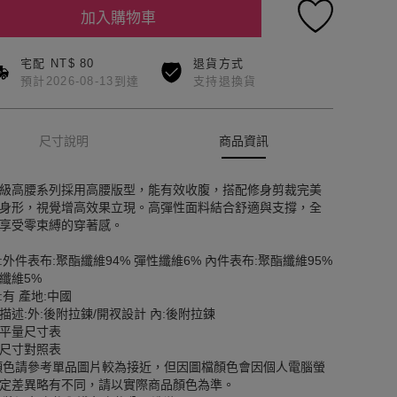
加入購物車
宅配 NT$ 80
退貨方式
預計2026-08-13到達
支持退換貨
尺寸說明
商品資訊
級高腰系列採用高腰版型，能有效收腹，搭配修身剪裁完美
身形，視覺增高效果立現。高彈性面料結合舒適與支撐，全
享受零束縛的穿著感。
:外件表布:聚酯纖維94% 彈性纖維6% 內件表布:聚酯纖維95%
纖維5%
:有 產地:中國
描述:外:後附拉鍊/開衩設計 內:後附拉鍊
平量尺寸表
尺寸對照表
顏色請參考單品圖片較為接近，但因圖檔顏色會因個人電腦螢
定差異略有不同，請以實際商品顏色為準。