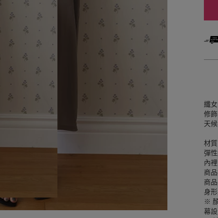
纖女
修飾
天候
材質
彈性
內裡
商品
商品
身形
※ 
幕設