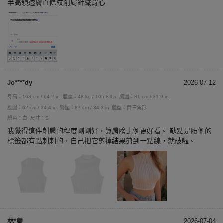
半高領透膚直條紋削肩針織背心
Jo****dy
2026-07-12
身高：163 cm / 64.2 in
體重：48 kg / 105.8 lbs
胸圍：81 cm / 31.9 in
腰圍：62 cm / 24.4 in
臀圍：87 cm / 34.3 in
體型：倒三角形
顏色：白
尺寸：S
我覺得這件削肩的程度剛剛好，讓肩膀比例更好看。 缺點是腰側的
標籤都有點刺刺的，自己把它剪掉結果剪到一點線，就破啦。
林*瑩
2026-07-04