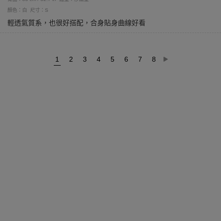
顏色：白
尺寸：S
輕透氣質系，也很好搭配，合身貼身曲線好看
1
2
3
4
5
6
7
8