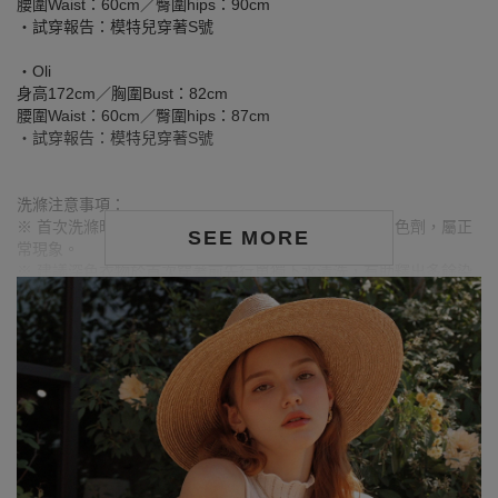
腰圍Waist：60cm／臀圍hips：90cm
‧試穿報告：模特兒穿著S號
‧Oli
身高172cm／胸圍Bust：82cm
腰圍Waist：60cm／臀圍hips：87cm
‧試穿報告：模特兒穿著S號
洗滌注意事項：
※ 首次洗滌時，深色／飽和色系布料較易釋出多餘的固色劑，屬正
SEE MORE
常現象。
※ 建議深色衣物於首次穿著前先行單獨下水清洗，有助釋出多餘染
劑，減少移染或掉色風險。
※ 請與淺色衣物分開洗滌，避免互相染色或產生移染情形。
※ 穿搭時亦建議避免與淺色配件、包款、飾品一同使用，以降低因
摩擦或潮濕造成染色的可能性。
※ 顏色請參考單品圖片較為接近，但因圖檔顏色會因個人電腦螢幕
設定差異略有不同，請以實際商品顏色為準。