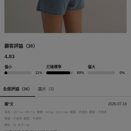
顧客評論（36）
4.83
偏小
尺碼標準
偏大
11%
89%
0%
全部評論（36）
圖片（3）
羅*文
2026-07-18
身高：167 cm / 65.7 in
體重：50 kg / 110.3 lbs
胸圍：不提供
腰圍：不提供
臀圍：不提供
體型：不提供
顏色：白
尺寸：M