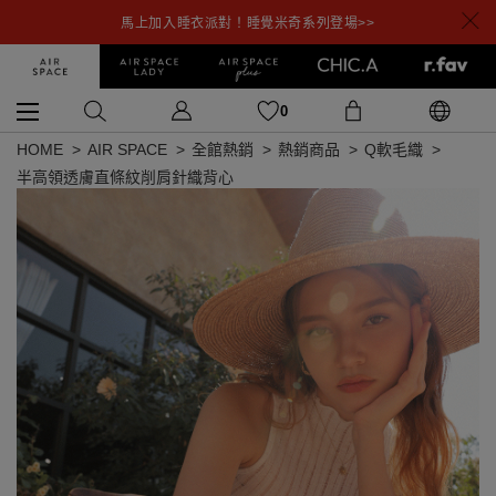
馬上加入睡衣派對！睡覺米奇系列登場>>
0
HOME
AIR SPACE
全館熱銷
熱銷商品
Q軟毛織
半高領透膚直條紋削肩針織背心