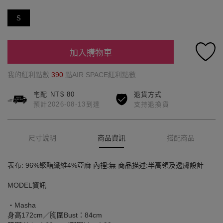
S
加入購物車
我的紅利點數
390
點AIR SPACE紅利點數
宅配 NT$ 80
退貨方式
預計2026-08-13到達
支持退換貨
尺寸說明
商品資訊
搭配商品
表布: 96%聚酯纖維4%亞麻 內裡:無 商品描述:半高領及透膚設計
MODEL資訊
‧Masha
身高172cm／胸圍Bust：84cm