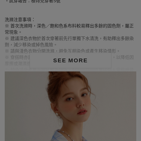
‧試穿報告：模特兒穿著S號
洗滌注意事項：
※ 首次洗滌時，深色／飽和色系布料較易釋出多餘的固色劑，屬正
常現象。
※ 建議深色衣物於首次穿著前先行單獨下水清洗，有助釋出多餘染
劑，減少移染或掉色風險。
※ 請與淺色衣物分開洗滌，避免互相染色或產生移染情形。
※ 穿搭時亦建議避免與淺色配件、包款、飾品一同使用，以降低因
SEE MORE
摩擦或潮濕造成染色的可能性。
※ 顏色請參考單品圖片較為接近，但因圖檔顏色會因個人電腦螢幕
設定差異略有不同，請以實際商品顏色為準。