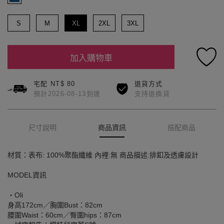
S
M
XL
2XL
3XL
加入購物車
宅配 NT$ 80
退貨方式
預計2026-08-13到達
支持退換貨
尺寸說明
商品資訊
搭配商品
材質：表布: 100%聚酯纖維 內裡:無 商品描述:排釦及透膚設計
MODEL資訊
‧Oli
身高172cm／胸圍Bust：82cm
腰圍Waist：60cm／臀圍hips：87cm