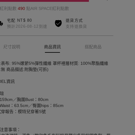
的紅利點數
490
點AIR SPACE紅利點數
宅配 NT$ 80
退貨方式
預計2026-08-12到達
支持退換貨
尺寸說明
商品資訊
搭配商品
:表布: 95%嫘縈5%彈性纖維 罩杯裡層材質: 100%聚酯纖維
:無 商品描述:附胸墊(可拆)
DEL資訊
瑄
159cm／胸圍Bust：80cm
aist：63.5cm／臀圍hips：85cm
試穿報告：模特兒穿著S號
注意事項：