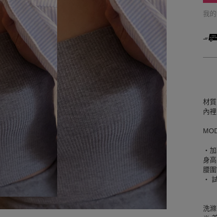
我
材質
內裡
MO
‧加
身高
腰圍W
‧ 
洗滌