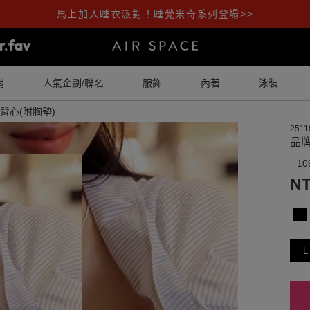
馬上加入睡衣派對！睡覺米奇系列登場>>
銷
人氣企劃/聯名
服飾
內著
泳裝
背心(附胸墊)
2511
品牌
10
NT
L