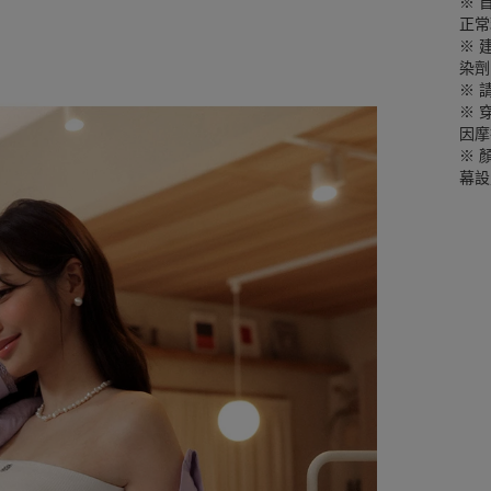
※ 
正常
※ 
染劑
※ 
※ 
因摩
※ 
幕設