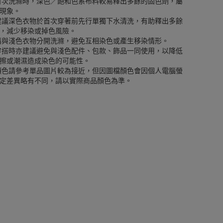
首次洗滌時，深色／飽和色系布料較易釋出多餘的固色劑，屬
現象。
建議深色衣物於首次穿著前先行單獨下水清洗，有助釋出多餘
，減少移染或掉色風險。
請與淺色衣物分開洗滌，避免互相染色或產生移染情形。
穿搭時亦建議避免與淺色配件、包款、飾品一同使用，以降低
擦或潮濕造成染色的可能性。
顏色請參考單品圖片較為接近，但因圖檔顏色會因個人電腦螢
定差異略有不同，請以實際商品顏色為準。