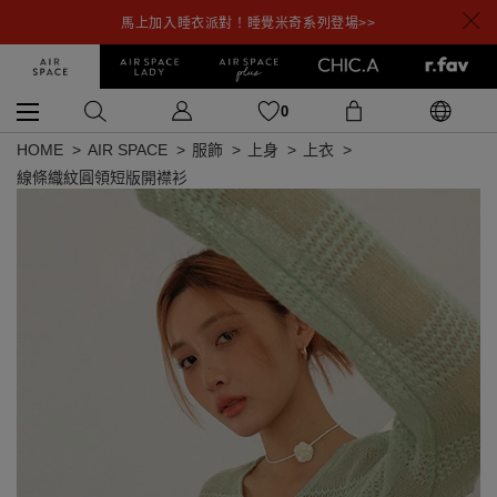
馬上加入睡衣派對！睡覺米奇系列登場>>
0
HOME
AIR SPACE
服飾
上身
上衣
線條織紋圓領短版開襟衫