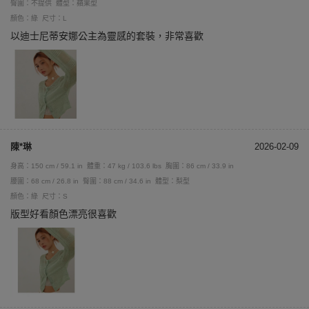
臀圍：不提供
體型：蘋果型
顏色：綠
尺寸：L
以迪士尼蒂安娜公主為靈感的套裝，非常喜歡
陳*琳
2026-02-09
身高：150 cm / 59.1 in
體重：47 kg / 103.6 lbs
胸圍：86 cm / 33.9 in
腰圍：68 cm / 26.8 in
臀圍：88 cm / 34.6 in
體型：梨型
顏色：綠
尺寸：S
版型好看顏色漂亮很喜歡