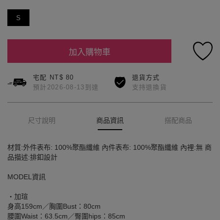
S
加入購物車
宅配 NT$ 80
退貨方式
預計2026-08-13到達
支持退換貨
尺寸說明
商品資訊
搭配商品
材質:外件表布: 100%聚酯纖維 內件表布: 100%聚酯纖維 內裡:無 商
品描述:排釦設計
MODEL資訊
‧加瑄
身高159cm／胸圍Bust：80cm
腰圍Waist：63.5cm／臀圍hips：85cm