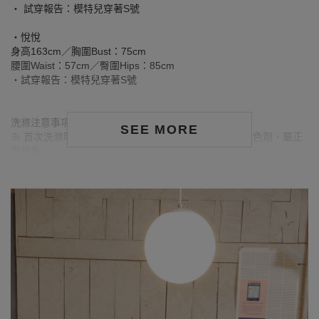
‧ 試穿報告：模特兒穿著S號
‧悅悅
身高163cm／胸圍Bust：75cm
腰圍Waist：57cm／臀圍Hips：85cm
‧試穿報告：模特兒穿著S號
洗滌注意事項：
SEE MORE
※ 首次洗滌時，深色／飽和色系布料較易釋出多餘的固色劑，屬正
常現象。
※ 建議深色衣物於首次穿著前先行單獨下水清洗，有助釋出多餘染
劑，減少移染或掉色風險。
※ 請與淺色衣物分開洗滌，避免互相染色或產生移染情形。
※ 穿搭時亦建議避免與淺色配件、包款、飾品一同使用，以降低因
摩擦或潮濕造成染色的可能性。
※ 顏色請參考單品圖片較為接近，但因圖檔顏色會因個人電腦螢幕
設定差異略有不同，請以實際商品顏色為準。