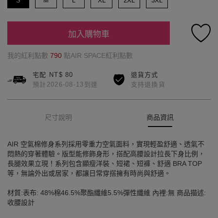
S
M
L
XL
2XL
3XL
加入購物車
我的紅利點數
790
點AIR SPACE紅利點數
宅配 NT$ 80
退貨方式
預計2026-08-13到達
支持退換貨
尺寸說明
商品資訊
AIR 空氣棉修身系列採用零重力空氣面料，實現輕盈舒適、透氣不
悶熱的穿著體驗。版型能修飾身形，搭配高腰設計拉長下身比例，
長腿效果立現！系列包含顯瘦洋裝、短裙、短褲、舒適 BRA TOP
等，無論外出或居家，都讓日常穿搭擁有時尚與舒適。
材質:表布: 48%棉46.5%聚酯纖維5.5%彈性纖維 內裡:無 商品描述:
收腰設計