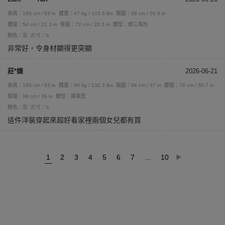
身高：160 cm / 63 in
體重：47 kg / 103.6 lbs
胸圍：68 cm / 26.8 in
腰圍：54 cm / 21.3 in
臀圍：72 cm / 28.3 in
體型：倒三角形
顏色：灰
尺寸：S
非常好，令身材顯得更突顯
莊*婕
2026-06-21
身高：160 cm / 63 in
體重：60 kg / 132.3 lbs
胸圍：94 cm / 37 in
腰圍：78 cm / 30.7 in
臀圍：99 cm / 39 in
體型：蘋果型
顏色：灰
尺寸：S
這件洋裝穿起來超好看家裡兩個女兒都有買
1
2
3
4
5
6
7
...
10