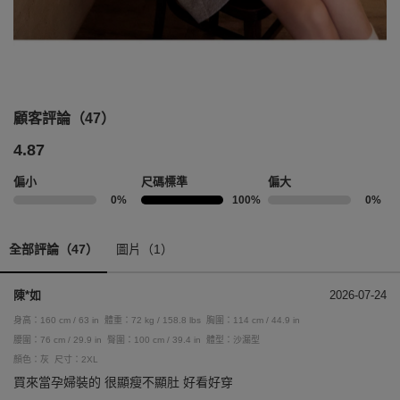
顧客評論（47）
4.87
偏小
尺碼標準
偏大
0%
100%
0%
全部評論（47）
圖片（1）
陳*如
2026-07-24
身高：160 cm / 63 in
體重：72 kg / 158.8 lbs
胸圍：114 cm / 44.9 in
腰圍：76 cm / 29.9 in
臀圍：100 cm / 39.4 in
體型：沙漏型
顏色：灰
尺寸：2XL
買來當孕婦裝的 很顯瘦不顯肚 好看好穿