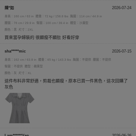
陳*如
2026-07-24
身高：160 cm / 63 in
體重：72 kg / 158.8 lbs
胸圍：114 cm / 44.9 in
腰圍：76 cm / 29.9 in
臀圍：100 cm / 39.4 in
體型：沙漏型
顏色：黑
尺寸：2XL
買來當孕婦裝的 很顯瘦不顯肚 好看好穿
sha*****mic
2026-07-15
身高：162 cm / 63.8 in
體重：65 kg / 143.3 lbs
胸圍：不提供
腰圍：不提供
臀圍：不提供
體型：蘋果型
顏色：灰
尺寸：XL
這件布料非常舒適，剪裁也顯瘦，原本已買一件黑色，這次回購了
灰色
Lam******Yan
2026-06-26