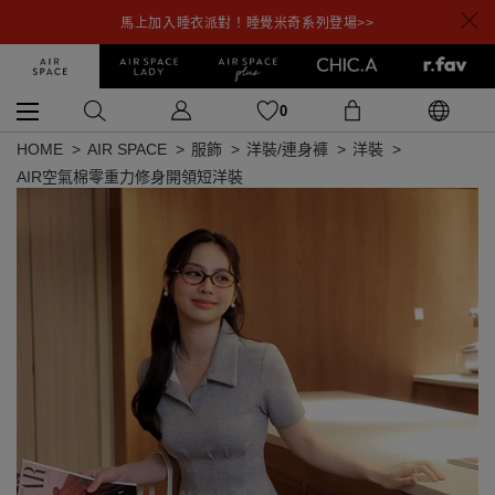
馬上加入睡衣派對！睡覺米奇系列登場>>
0
HOME
AIR SPACE
服飾
洋裝/連身褲
洋裝
AIR空氣棉零重力修身開領短洋裝