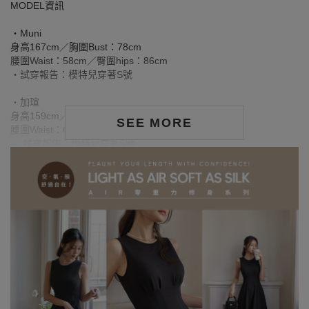
MODEL資訊
‧Muni
身高167cm／胸圍Bust：78cm
腰圍Waist：58cm／臀圍hips：86cm
‧試穿報告：模特兒穿著S號
‧加瑄
身高159cm／胸圍Bust：80cm
SEE MORE
腰圍Waist：63.5cm／臀圍hips：85cm
‧ 試穿報告：模特兒穿著S號
洗滌注意事項：
※ 首次洗滌時，深色／飽和色系布料較易釋出多餘的固色劑，屬正
常現象。
※ 建議深色衣物於首次穿著前先行單獨下水清洗，有助釋出多餘染
劑，減少移染或掉色風險。
※ 請與淺色衣物分開洗滌，避免互相染色或產生移染情形。
※ 穿搭時亦建議避免與淺色配件、包款、飾品一同使用，以降低因
摩擦或潮濕造成染色的可能性。
※ 顏色請參考單品圖片較為接近，但因圖檔顏色會因個人電腦螢幕