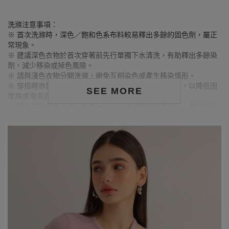
洗滌注意事項：
※ 首次洗滌時，深色／飽和色系布料較易釋出多餘的固色劑，屬正
常現象。
※ 建議深色衣物於首次穿著前先行單獨下水清洗，有助釋出多餘染
劑，減少移染或掉色風險。
※ 請與淺色衣物分開洗滌，避免互相染色或產生移染情形。
※ 穿搭時亦建議避免與淺色配件、包款、飾品一同使用，以降低因
SEE MORE
摩擦或潮濕造成染色的可能性。
※ 顏色請參考單品圖片較為接近，但因圖檔顏色會因個人電腦螢幕
設定差異略有不同，請以實際商品顏色為準。