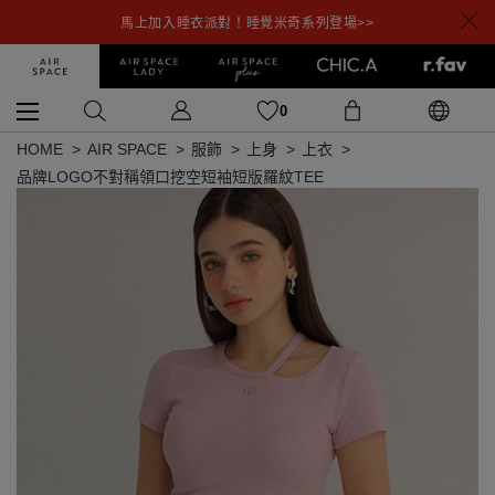
馬上加入睡衣派對！睡覺米奇系列登場>>
0
HOME
AIR SPACE
服飾
上身
上衣
品牌LOGO不對稱領口挖空短袖短版羅紋TEE