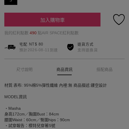
S
加入購物車
我的紅利點數
490
點AIR SPACE紅利點數
宅配 NT$ 80
退貨方式
預計2026-08-11到達
支持退換貨
尺寸說明
商品資訊
搭配商品
材質:表布: 95%棉5%彈性纖維 內裡:無 商品描述:鏤空設計
MODEL資訊
‧Masha
身高172cm／胸圍Bust：84cm
腰圍Waist：60cm／臀圍hips：90cm
‧試穿報告：模特兒穿著S號