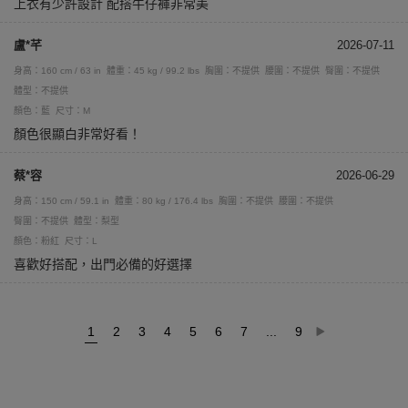
上衣有少許設計 配搭牛仔褲非常美
盧*芊
2026-07-11
身高：160 cm / 63 in
體重：45 kg / 99.2 lbs
胸圍：不提供
腰圍：不提供
臀圍：不提供
體型：不提供
顏色：藍
尺寸：M
顏色很顯白非常好看！
蔡*容
2026-06-29
身高：150 cm / 59.1 in
體重：80 kg / 176.4 lbs
胸圍：不提供
腰圍：不提供
臀圍：不提供
體型：梨型
顏色：粉紅
尺寸：L
喜歡好搭配，出門必備的好選擇
1
2
3
4
5
6
7
...
9