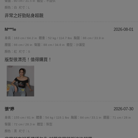
臀圍：80 cm / 31.5 in
體型：不提供
顏色：白
尺寸：L
非常之好勁貼身超靚
M***le
2026-08-01
身高：163 cm / 64.2 in
體重：52 kg / 114.7 lbs
胸圍：86 cm / 33.9 in
腰圍：66 cm / 26 in
臀圍：88 cm / 34.6 in
體型：沙漏型
顏色：紅
尺寸：S
版型很漂亮！值得購買！
張*婷
2026-07-30
身高：155 cm / 61 in
體重：54 kg / 119.1 lbs
胸圍：84 cm / 33.1 in
腰圍：71 cm / 28 in
臀圍：72 cm / 28.3 in
體型：梨型
顏色：黑
尺寸：L