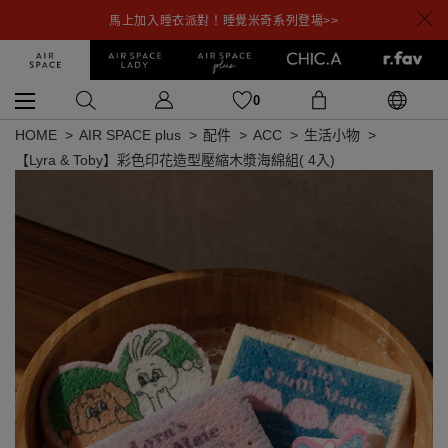
馬上加入睡衣派對！睡覺米奇系列登場>>
0
HOME
AIR SPACE plus
配件
ACC
生活小物
【Lyra & Toby】彩色印花造型壓縮木漿海綿組( 4入)