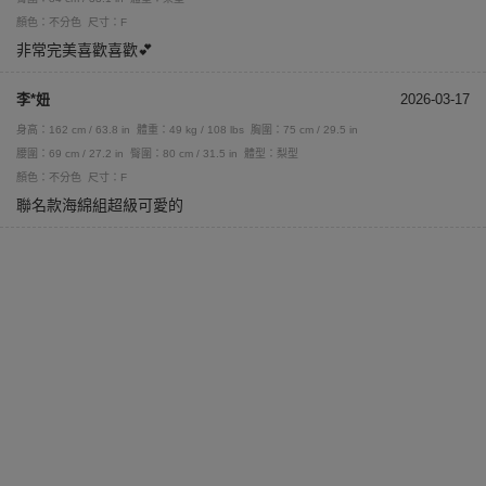
顏色：不分色
尺寸：F
非常完美喜歡喜歡💕
李*妞
2026-03-17
身高：162 cm / 63.8 in
體重：49 kg / 108 lbs
胸圍：75 cm / 29.5 in
腰圍：69 cm / 27.2 in
臀圍：80 cm / 31.5 in
體型：梨型
顏色：不分色
尺寸：F
聯名款海綿組超級可愛的