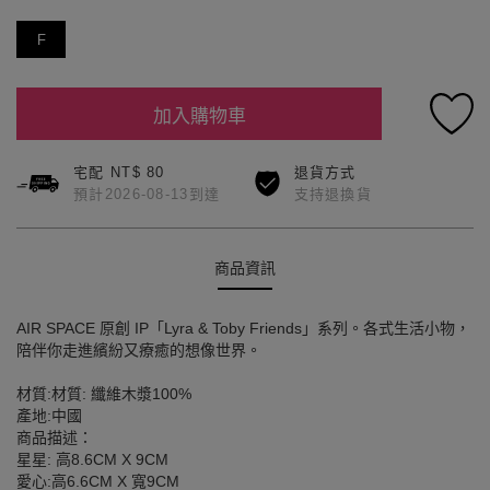
F
加入購物車
宅配 NT$ 80
退貨方式
預計2026-08-13到達
支持退換貨
商品資訊
AIR SPACE 原創 IP「Lyra & Toby Friends」系列。各式生活小物，
陪伴你走進繽紛又療癒的想像世界。
材質:材質: 纖維木漿100%
產地:中國
商品描述：
星星: 高8.6CM X 9CM
愛心:高6.6CM X 寬9CM