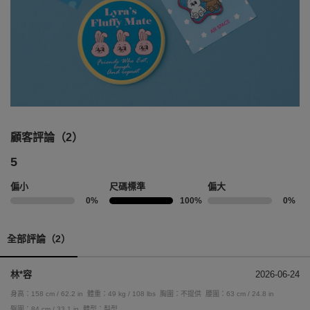
顧客評論（2）
5
偏小
尺碼標準
偏大
0%
100%
0%
全部評論（2）
林*容
2026-06-24
身高：158 cm / 62.2 in
體重：49 kg / 108 lbs
胸圍：不提供
腰圍：63 cm / 24.8 in
臀圍：84 cm / 33.1 in
體型：梨型