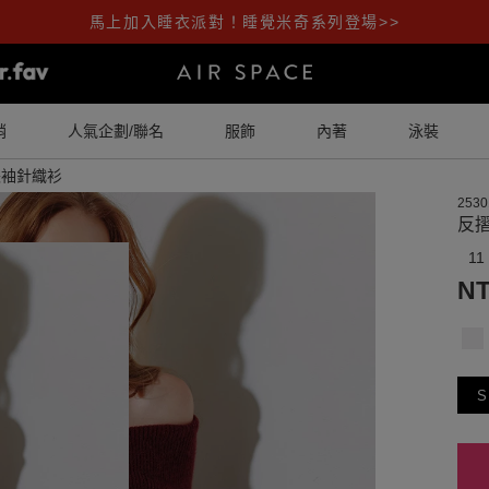
馬上加入睡衣派對！睡覺米奇系列登場>>
銷
人氣企劃/聯名
服飾
內著
泳裝
長袖針織衫
2530
反
11
NT
S