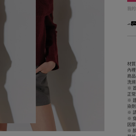
我
材質
內裡
商品
洗滌
※ 
正常
※ 
染劑
※ 
※ 
因摩
※ 