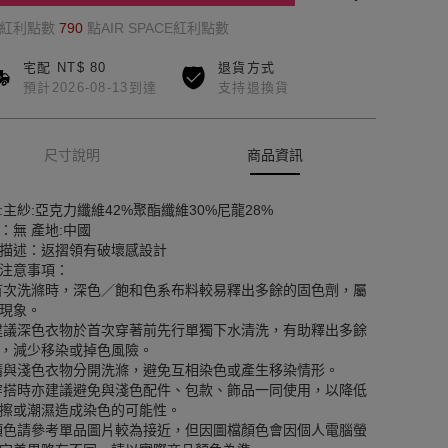
的紅利點數
790
點AIR SPACE紅利點數
宅配 NT$ 80
退貨方式
預計2026-08-13到達
支持退換貨
尺寸說明
商品資訊
:主紗:亞克力纖維42%聚酯纖維30%尼龍28%
：無 產地:中國
描述：返摺領有破壞感設計
注意事項：
首次洗滌時，深色／飽和色系布料較易釋出多餘的固色劑，屬
現象。
建議深色衣物於首次穿著前先行單獨下水清洗，有助釋出多餘
，減少移染或掉色風險。
請與淺色衣物分開洗滌，避免互相染色或產生移染情形。
穿搭時亦建議避免與淺色配件、包款、飾品一同使用，以降低
擦或潮濕造成染色的可能性。
顏色請參考單品圖片較為接近，但因圖檔顏色會因個人電腦螢