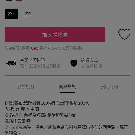
2XL
3XL
加入購物車
我的紅利點數
690
點AIR SPACE紅利點數
宅配 NT$ 80
退貨方式
預計2026-08-13到達
支持退換貨
尺寸說明
商品資訊
搭配商品
材質:表布:聚酯纖維100%裡布:聚酯纖維100%
內裡: 有 產地:中國
商品描述: 內裡為短褲/ 後附鬆緊&拉鍊
洗滌注意事項：
※ 首次洗滌時，深色／飽和色系布料較易釋出多餘的固色劑，屬正
常現象。