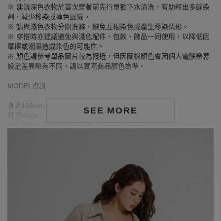
※ 建議深色衣物於首次穿著前先行單獨下水清洗，有助釋出多餘染
劑，減少移染或掉色風險。
※ 請與淺色衣物分開洗滌，避免互相染色或產生移染情形。
※ 穿搭時亦建議避免與淺色配件、包款、飾品一同使用，以降低因
摩擦或潮濕造成染色的可能性。
※ 顏色請參考單品圖片較為接近，但因圖檔顏色會因個人電腦螢幕
設定差異略有不同，請以實際商品顏色為準。
MODEL資訊
身高168cm／胸圍Bust：90cm
SEE MORE
腰圍Waist：71cm／臀圍hips：99cm
試穿報告：模特兒穿著XL號