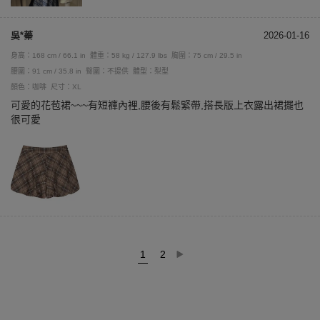
吳*蓁
2026-01-16
身高：168 cm / 66.1 in
體重：58 kg / 127.9 lbs
胸圍：75 cm / 29.5 in
腰圍：91 cm / 35.8 in
臀圍：不提供
體型：梨型
顏色：咖啡
尺寸：XL
可愛的花苞裙~~~有短褲內裡,腰後有鬆緊帶,搭長版上衣露出裙擺也
很可愛
1
2