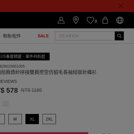
0
鞋款/配件
SALE
LUS春夏精選．單件49折起
829015001005
領削肩透紗拼接雙肩挖空仿貂毛長袖短版針織衫
REVIEWS
$ 578
NT$ 1180
M
XL
2XL