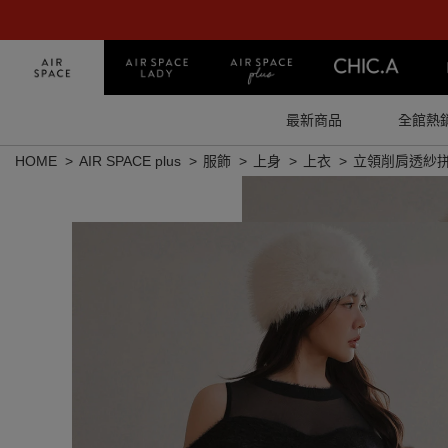
最新商品
全館熱
HOME
AIR SPACE plus
服飾
上身
上衣
立領削肩透紗