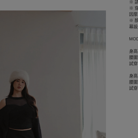
※ 
※ 
因摩
※ 
幕設
MO
身高
腰圍W
試穿
身高
腰圍W
試穿