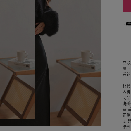
立領
瘦。
看的
材質
內裡
商品
洗滌
※ 
正常
※ 
染劑