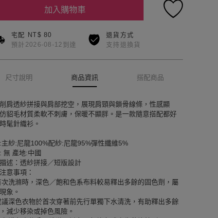
加入購物車
宅配 NT$ 80
退貨方式
預計2026-08-12到達
支持退換貨
尺寸說明
商品資訊
搭配商品
削肩透紗拼接與肩部挖空，展現肩頸與鎖骨線條，性感顯
仿貂毛材質柔軟不刺膚，保暖不顯胖。是一款隨意搭配都好
時髦針織衫。
:主紗:尼龍100%配紗:尼龍95%彈性纖維5%
: 無 產地:中國
描述：透紗拼接／短版設計
注意事項：
首次洗滌時，深色／飽和色系布料較易釋出多餘的固色劑，屬
現象。
建議深色衣物於首次穿著前先行單獨下水清洗，有助釋出多餘
，減少移染或掉色風險。