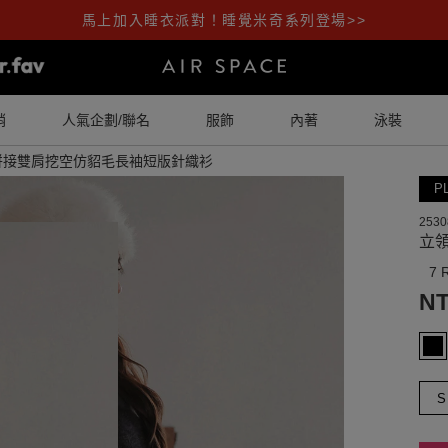
馬上加入睡衣派對！睡覺米奇系列登場>>
銷
人氣企劃/聯名
服飾
內著
泳裝
拼接雙肩挖空仿貂毛長袖短版針織衫
P
2530
立
7 
NT
S